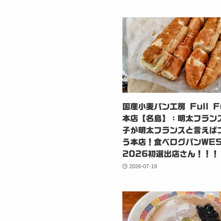
国産小麦パン工房 Full F
本店【名島】：明太フラン
子が明太フランスと言えば
う本店！食べログパンWE
2026初選出店さん！！！
2026-07-19