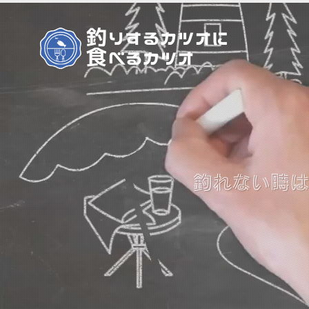
釣れない時は