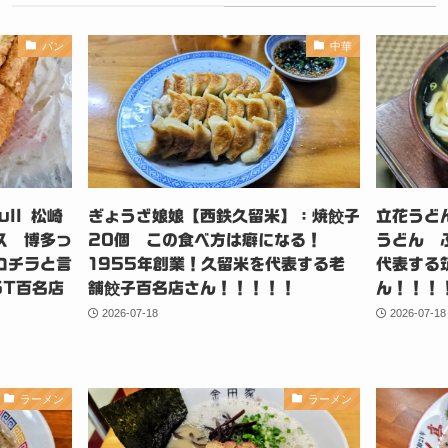
パン
中華
ull 松崎
ぎょうざ娘娘【西鉄久留米】：焼餃子
立花うど
ス 博多っ
20個 この食べ方は癖になる！
うどん 
コチラと言
1955年創業！久留米を代表する老
代表する
ST百名店
舗餃子百名店さん！！！！！
ん！！！
2026-07-18
2026-07-18
ラーメン
ラーメン