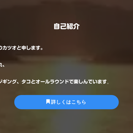
自己紹介
のカツオと申します。
れ、
ジギング、タコとオールラウンドで楽しんでいます
。
詳しくはこちら