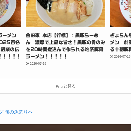
：ラーメン
金田家 本店【行橋】：黒豚らーめ
ぎょらん
025百名
ん 濃厚で上品な旨さ！黒豚の骨のみ
メン 創
年創業の伝
を20時間煮込んで作られる泡系豚骨
る十割豚
！！！！！
ラーメン！！！！！
2026-07-18
2026-07-18
もっと見る