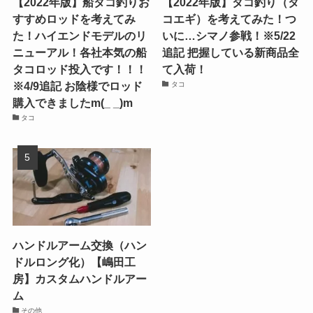
【2022年版】船タコ釣りお
【2022年版】タコ釣り（タ
すすめロッドを考えてみ
コエギ）を考えてみた！つ
た！ハイエンドモデルのリ
いに…シマノ参戦！※5/22
ニューアル！各社本気の船
追記 把握している新商品全
タコロッド投入です！！！
て入荷！
※4/9追記 お陰様でロッド
タコ
購入できましたm(_ _)m
タコ
ハンドルアーム交換（ハン
ドルロング化）【嶋田工
房】カスタムハンドルアー
ム
その他