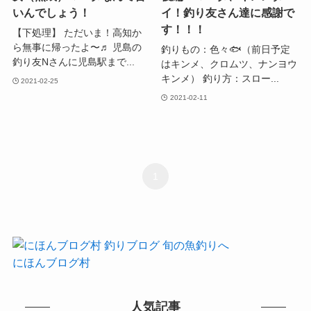
いんでしょう！
イ！釣り友さん達に感謝で
す！！！
【下処理】 ただいま！高知か
ら無事に帰ったよ〜♬ 児島の
釣りもの：色々🐟（前日予定
釣り友Nさんに児島駅まで...
はキンメ、クロムツ、ナンヨウ
キンメ） 釣り方：スロー...
2021-02-25
2021-02-11
1
にほんブログ村
人気記事