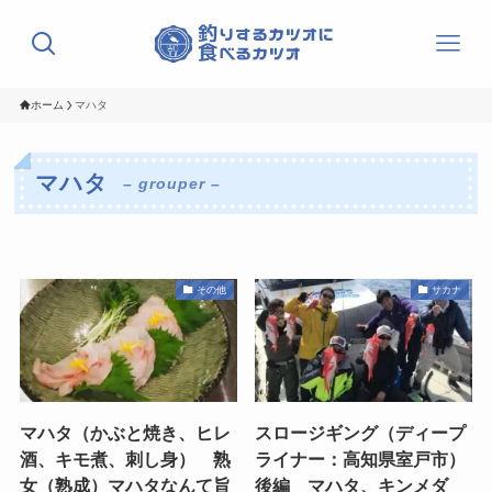
ホーム
マハタ
マハタ
– grouper –
その他
サカナ
マハタ（かぶと焼き、ヒレ
スロージギング（ディープ
酒、キモ煮、刺し身） 熟
ライナー：高知県室戸市）
女（熟成）マハタなんて旨
後編 マハタ、キンメダ