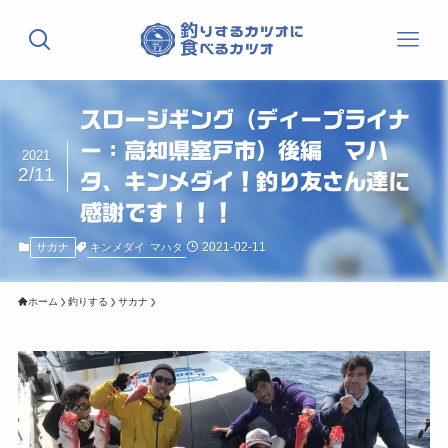
スロージギング（ディープライナ
ー：高知県室戸市）後編 マハ
2021
2/11
タ、キンメダイ！釣り友さん達に
感謝です！！！
2021-02-11
キンメダイ
マハタ
サカナ
ホーム
釣りする
サカナ