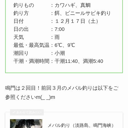
釣りもの ：カワハギ、真鯛
釣り方 ：餌、ビニールサビキ釣り
日付 ：１２月１７日（土）
日の出 ：7:00
天気 ：雨
最低・最高気温：6℃、9℃
潮回り ：小潮
干潮・満潮時間：干潮11:40、満潮5:40
鳴門は２回目！前回３月のメバル釣りは以下をご
参照くださいm(_ _)m
あわせて読みたい
メバル釣り（淡路島、鳴門海峡）