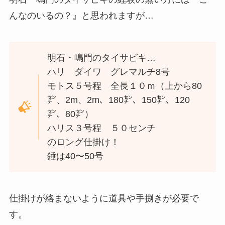
んなのいるの？』と思われますが…
明石・鳴門のタイサビキ…
ハリ ダイワ グレマルチ8号
モトス５号程 全長１０ｍ（上から80
㌢、2m、2m、180㌢、150㌢、120
㌢、80㌢）
ハリス３号程 ５０センチ
のロング仕掛け！
錘は40〜50号
仕掛けが絡まないように道具や手捌きが必要で
す。