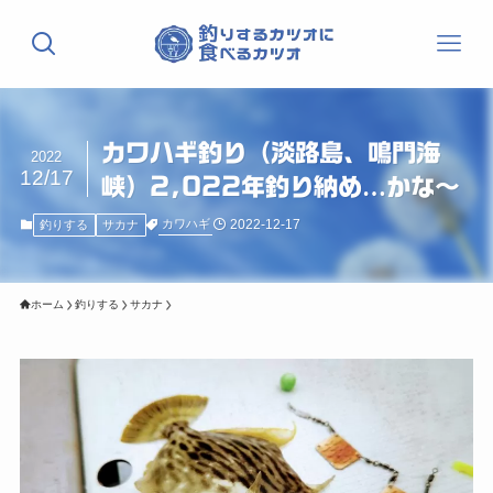
カワハギ釣り（淡路島、鳴門海
2022
12/17
峡）2,022年釣り納め…かな〜
2022-12-17
カワハギ
釣りする
サカナ
ホーム
釣りする
サカナ