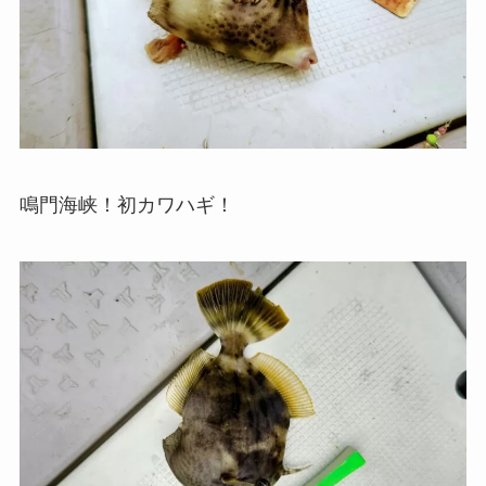
鳴門海峡！初カワハギ！