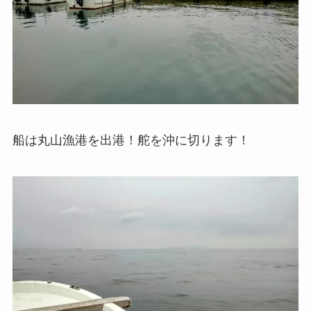
船は丸山漁港を出港！舵を沖に切ります！