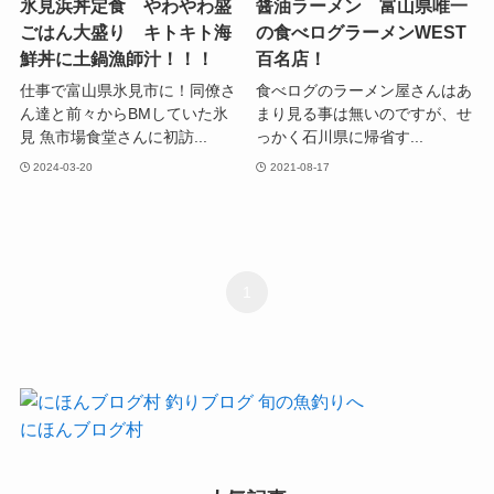
氷見浜丼定食 やわやわ盛
醤油ラーメン 富山県唯一
ごはん大盛り キトキト海
の食べログラーメンWEST
鮮丼に土鍋漁師汁！！！
百名店！
仕事で富山県氷見市に！同僚さ
食べログのラーメン屋さんはあ
ん達と前々からBMしていた氷
まり見る事は無いのですが、せ
見 魚市場食堂さんに初訪...
っかく石川県に帰省す...
2024-03-20
2021-08-17
1
にほんブログ村