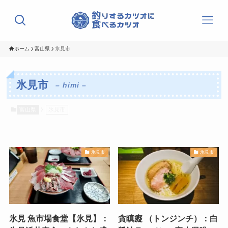
ホーム
富山県
氷見市
氷見市
– himi –
富山県
氷見市
氷見市
氷見市
氷見 魚市場食堂【氷見】：
貪瞋癡 （トンジンチ）：白