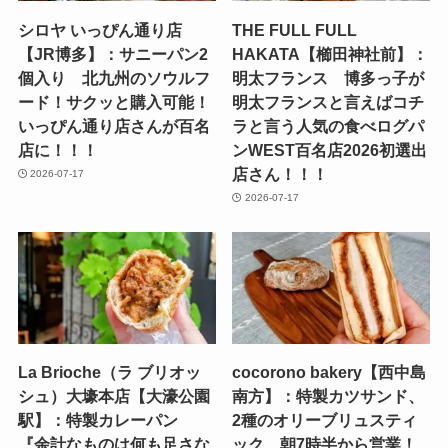
シロヤ いっぴん通り店
THE FULL FULL
【JR博多】：サニーパン2
HAKATA【櫛田神社前】：
個入り 北九州のソウルフ
明太フランス 博多っ子が
ード！サクッと購入可能！
明太フランスと言えばコチ
いっぴん通り店さんが百名
ラと言う人気の食べログパ
店に！！！
ンWEST百名店2026初選出
店さん！！！
2026-07-17
2026-07-17
La Brioche（ラ ブリオッ
cocorono bakery【西中島
シュ）大壕本店【大濠公園
南方】：特製カツサンド、
駅】：特製カレーパン
2種のオリーブリュスティ
『余計なものは何も足さな
ック 朝7時半から営業！