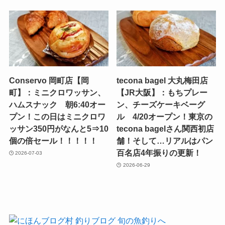
Conservo 岡町店【岡
tecona bagel 大丸梅田店
町】：ミニクロワッサン、
【JR大阪】：もちプレー
ハムスナック 朝6:40オー
ン、チーズケーキベーグ
プン！この日はミニクロワ
ル 4/20オープン！東京の
ッサン350円がなんと5⇒10
tecona bagelさん関西初店
個の倍セール！！！！！
舗！そして…リアルはパン
百名店4年振りの更新！
2026-07-03
2026-06-29