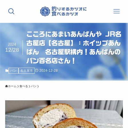
こころにあまいあんぱんや JR名
古屋店【名古屋】：ホイップあん
2024
12/28
ぱん 名古屋駅構内！あんぱんの
パン百名店さん！
2024-12-28
パン
名古屋市
ホーム
食べる
パン