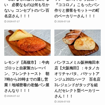
い 必要なものは何も引か
『ココロノ』こもったパン
ない』コンセプトのパン百
作りと接客をモットーの町
名店さん！！！
のベーカリーさん！！！
2026-07-17
2026-07-16
レモンド【高槻市】：牛肉
パンヲユメミル阪神梅田本
ゴロッと自家製カレーパ
店【大阪梅田】：キタノカ
ン、フレンチトースト 朝
オリチャバタ、バケットア
7時から20時までの通し営
ンジュ2021ハーフ 百名店
業！地域密着の老舗パン屋
3レジェンドがタッグを組
さんなり！！！
んだセレクト型ベーカリー
さん！！！
2026-07-12
2026-07-03