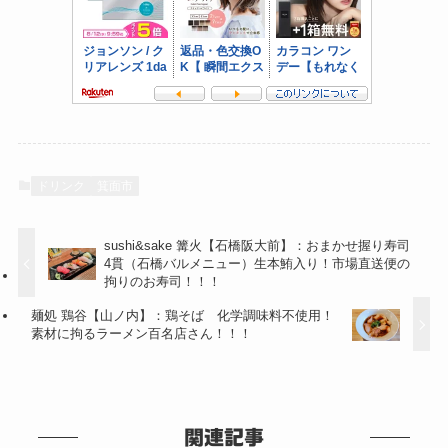
ドリンク
箕面市
sushi&sake 篝火【石橋阪大前】：おまかせ握り寿司
4貫（石橋バルメニュー）生本鮪入り！市場直送便の
拘りのお寿司！！！
麺処 鶏谷【山ノ内】：鶏そば 化学調味料不使用！
素材に拘るラーメン百名店さん！！！
関連記事