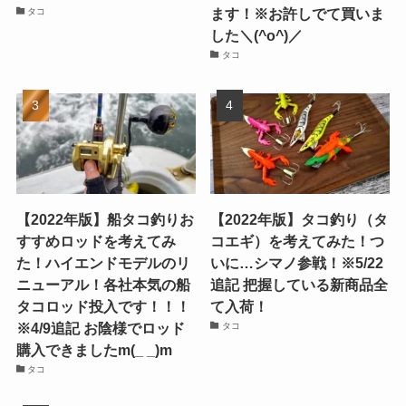
ます！※お許しでて買いま
タコ
した＼(^o^)／
タコ
【2022年版】船タコ釣りお
【2022年版】タコ釣り（タ
すすめロッドを考えてみ
コエギ）を考えてみた！つ
た！ハイエンドモデルのリ
いに…シマノ参戦！※5/22
ニューアル！各社本気の船
追記 把握している新商品全
タコロッド投入です！！！
て入荷！
※4/9追記 お陰様でロッド
タコ
購入できましたm(_ _)m
タコ