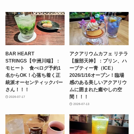
BAR HEART
アクアリウムカフェ リテラ
STRINGS【中洲川端】：
【服部天神】：プリン、ハ
モヒート 食べログ予約1
ーブティー青（ICE）
名からOK！心落ち着く正
2026/1/16オープン！臨場
統派オーセンティックバー
感のある美しいアクアリウ
さん！！！
ムに囲まれた癒やしの空
間！！！
2026-07-17
2026-07-13