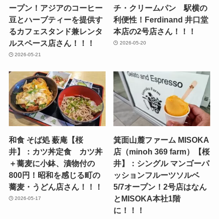
ープン！アジアのコーヒー
チ・クリームパン 駅横の
豆とハーブティーを提供す
利便性！Ferdinand 井口堂
るカフェスタンド兼レンタ
本店の2号店さん！！！
ルスペース店さん！！！
2026-05-20
2026-05-21
和食 そば処 薮庵【桜
箕面山麓ファーム MISOKA
井】：カツ丼定食 カツ丼
店（minoh 369 farm）【桜
＋蕎麦に小鉢、漬物付の
井】：シングル マンゴーパ
800円！昭和を感じる町の
ッションフルーツソルベ
蕎麦・うどん店さん！！！
5/7オープン！2号店はなん
とMISOKA本社1階
2026-05-17
に！！！