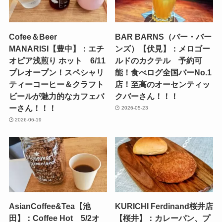
Cofee＆Beer
BAR BARNS（バー・バー
MANARISI【豊中】：エチ
ンズ）【伏見】：メロゴー
オピア浅煎り ホット 6/11
ルドのカクテル 予約可
プレオープン！スペシャリ
能！食べログ全国バーNo.1
ティーコーヒー＆クラフト
店！至高のオーセンティッ
ビールが魅力的なカフェバ
クバーさん！！！
ーさん！！！
2026-05-23
2026-06-19
AsianCoffee&Tea【池
KURICHI Ferdinand桜井店
田】：Coffee Hot 5/2オ
【桜井】：カレーパン、プ