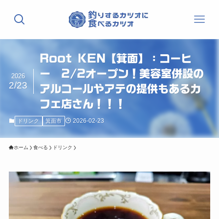
Root KEN【箕面】：コーヒ
ー 2/2オープン！美容室併設の
2026
2/23
アルコールやアテの提供もあるカ
フェ店さん！！！
2026-02-23
ドリンク
箕面市
ホーム
食べる
ドリンク