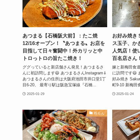
あつまる【石橋阪大前】：たこ焼
お好み焼き 
12/16オープン！〝あつまる〟お店を
ス玉子、か
目指して日々奮闘中！外カリッと中
人気店！使
トロっトロの旨たこ焼き！
百名店さん
ググっていると新店舗さん発見！あつまるさ
嫁と新梅田食道街
んに初訪問します😃 あつまるさんInstagram⇓
に訪問です😃 お
あつまるさんの住所は大阪府池田市井口堂1丁
好み焼き Sak
目6-20、 最寄り駅は阪急宝塚線『石橋...
町9-10 新梅
2025-01-29
2025-01-24
粉もん