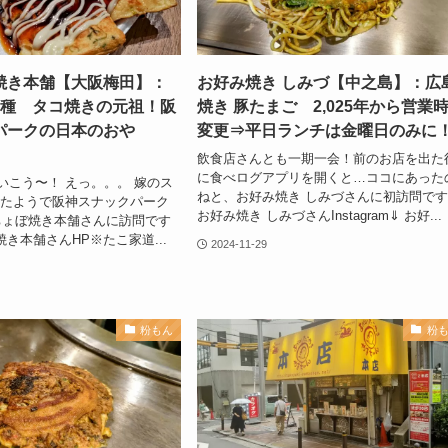
焼き本舗【大阪梅田】：
お好み焼き しみづ【中之島】：広
3種 タコ焼きの元祖！阪
焼き 豚たまご 2,025年から営業
パークの日本のおや
変更⇒平日ランチは金曜日のみに
飲食店さんとも一期一会！前のお店を出た
に食べログアプリを開くと…ココにあった
いこう〜！ えっ。。。 嫁のス
ねと、お好み焼き しみづさんに初訪問です
ったようで阪神スナックパーク
お好み焼き しみづさんInstagram⇓ お好...
ちょぼ焼き本舗さんに訪問です
焼き本舗さんHP※たこ家道...
2024-11-29
粉もん
粉