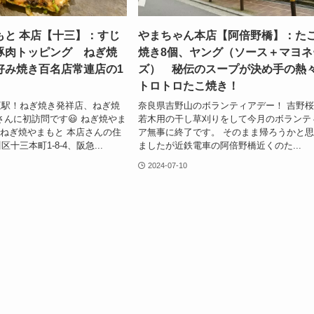
もと 本店【十三】：すじ
やまちゃん本店【阿倍野橋】：た
豚肉トッピング ねぎ焼
焼き8個、ヤング（ソース＋マヨネ
好み焼き百名店常連店の1
ズ） 秘伝のスープが決め手の熱
トロトロたこ焼き！
三駅！ねぎ焼き発祥店、ねぎ焼
奈良県吉野山のボランティアデー！ 吉野
さんに初訪問です😃 ねぎ焼やま
若木用の干し草刈りをして今月のボランテ
⇓ ねぎ焼やまもと 本店さんの住
ア無事に終了です。 そのまま帰ろうかと
十三本町1-8-4、阪急...
ましたが近鉄電車の阿倍野橋近くのた...
2024-07-10