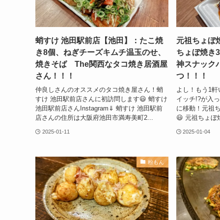
蛸すけ 池田駅前店【池田】：たこ焼
元祖ちょぼ
き8個、ねぎチーズキムチ温玉のせ、
ちょぼ焼き
焼きそば The関西なタコ焼き居酒屋
神スナック
さん！！！
つ！！！
仲良しさんのオススメのタコ焼き屋さん！蛸
よし！もう1軒
すけ 池田駅前店さんに初訪問します😃 蛸すけ
イッチ!?が入
池田駅前店さんInstagram⇓ 蛸すけ 池田駅前
に移動！元祖
店さんの住所は大阪府池田市満寿美町2...
😃 元祖ちょぼ
2025-01-11
2025-01-04
粉もん