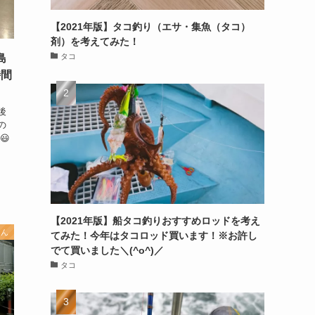
【2021年版】タコ釣り（エサ・集魚（タコ）
剤）を考えてみた！
島
タコ
時間
！
後
の
😃
【2021年版】船タコ釣りおすすめロッドを考え
もん
てみた！今年はタコロッド買います！※お許し
でて買いました＼(^o^)／
タコ