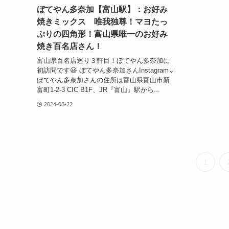
ぼてやん多奈加【富山駅】：お好み
焼きミックス 唯我独尊！マヨたっ
ぷりの四角形！富山県唯一のお好み
焼き百名店さん！
富山県百名店巡り３軒目！ぼてやん多奈加に
初訪問です😃 ぼてやん多奈加さんInstagram⇓
ぼてやん多奈加さんの住所は富山県富山市新
富町1-2-3 CIC B1F、JR『富山』駅から...
2024-03-22
1