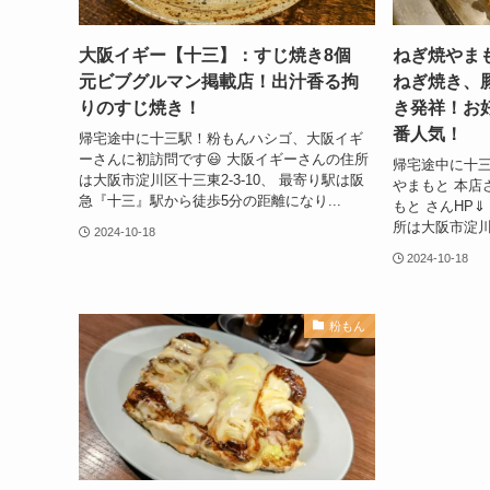
大阪イギー【十三】：すじ焼き8個
ねぎ焼やま
元ビブグルマン掲載店！出汁香る拘
ねぎ焼き、
りのすじ焼き！
き発祥！お
番人気！
帰宅途中に十三駅！粉もんハシゴ、大阪イギ
ーさんに初訪問です😃 大阪イギーさんの住所
帰宅途中に十
は大阪市淀川区十三東2-3-10、 最寄り駅は阪
やまもと 本店
急『十三』駅から徒歩5分の距離になり...
もと さんHP
所は大阪市淀川区
2024-10-18
2024-10-18
粉もん