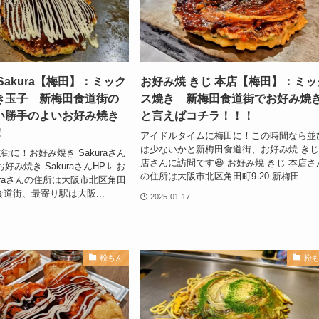
Sakura【梅田】：ミック
お好み焼 きじ 本店【梅田】：ミッ
き玉子 新梅田食道街の
ス焼き 新梅田食道街でお好み焼
い勝手のよいお好み焼き
と言えばコチラ！！！
！
アイドルタイムに梅田に！この時間なら並
は少ないかと新梅田食道街、お好み焼 きじ
に！お好み焼き Sakuraさん
店さんに訪問です😃 お好み焼 きじ 本店さ
好み焼き SakuraさんHP⇓ お
の住所は大阪市北区角田町9-20 新梅田...
uraさんの住所は大阪市北区角田
田食道街、最寄り駅は大阪...
2025-01-17
粉もん
粉