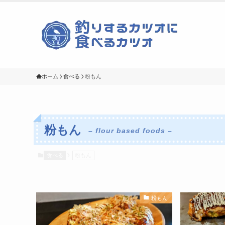
ホーム
食べる
粉もん
粉もん
– flour based foods –
食べる
粉もん
粉もん