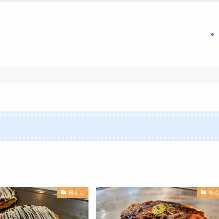
粉もん
粉