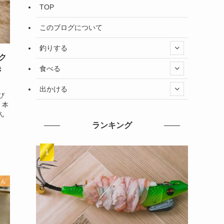
TOP
このブログについて
釣りする
ク
食べる
き
出かける
び
 本
ん
ランキング
もん