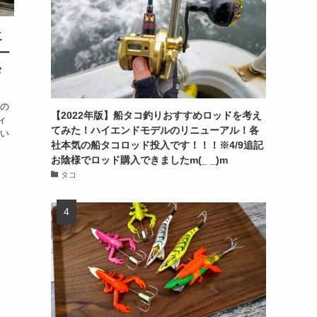
こ
ー
々
桜の
【2022年版】船タコ釣りおすすめロッドを考え
ィ
てみた！ハイエンドモデルのリニューアル！各
思い
社本気の船タコロッド投入です！！！※4/9追記
お陰様でロッド購入できましたm(_ _)m
タコ