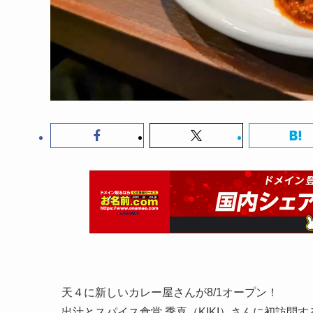
天４に新しいカレー屋さんが8/1オープン！
出汁とスパイス食堂 季喜（KIKI）さんに初訪問す