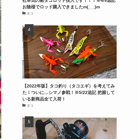
社本気の船タコロッド投入です！！！※4/9追記
お陰様でロッド購入できましたm(_ _)m
タコ
【2022年版】タコ釣り（タコエギ）を考えてみ
た！ついに…シマノ参戦！※5/22追記 把握して
いる新商品全て入荷！
タコ