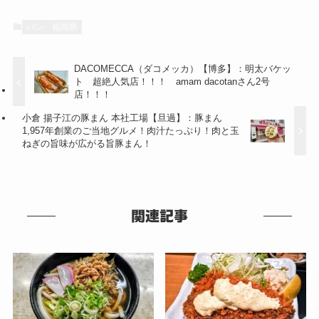
パン
福岡県
DACOMECCA（ダコメッカ）【博多】：明太バケッ
ト 超絶人気店！！！ amam dacotanさん2号
店！！！
小倉 揚子江の豚まん 本社工場【旦過】：豚まん
1,957年創業のご当地グルメ！肉汁たっぷり！肉と玉
ねぎの旨味が広がる旨豚まん！
関連記事