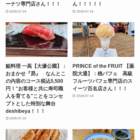
ーナツ専門店さん！！！
ん！！！！！
2026-07-19
2026-07-19
鮨料理 一高【大濠公園】：
PRINCE of the FRUIT 【薬
おまかせ『昴』 なんとこ
院大通】：桃パフェ 高級
の内容のコース税込5,500
フルーツパフェ専門店のス
円！“お客様と共に寿司職
イーツ百名店さん！！！
人を育てる”ことをコンセ
2026-07-19
プトとした特別な舞台
deshibeya！！！
2026-07-19