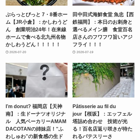
ぷらっとぴっと 7・8番ホー
田中田式海鮮食堂 魚忠【西
ム【JR小倉】：かしわうど
鉄福岡】：本日のお刺身と
ん 創業明治24年！在来線
選べるメイン膳 食堂百名
ホームで食べる北九州名物
店さんのフワフワ旨いアジ
かしわうどん！！！！！
フライ！！！
2026-07-20
2026-07-19
I’m donut? 福岡店【天神
Pâtisserie au fil du
南】：生ドーナツオリジナ
jour【桜坂】：エッフェル
ル 人気ベーカリーAMAM
塔詰め合わせ 技術が光
DACOTANの姉妹店！“ふ
る！百名店返り咲きが待た
わしゅわ”の新食感の生ド
れるパテスリーさ