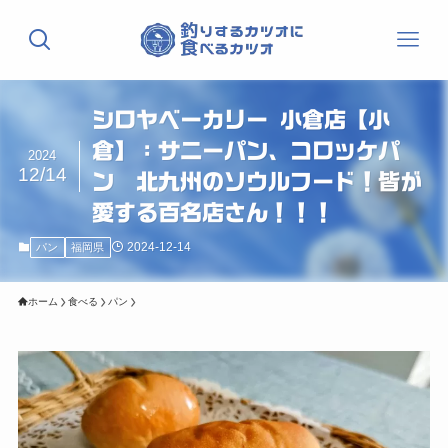
シロヤベーカリー 小倉店【小
倉】：サニーパン、コロッケパ
2024
12/14
ン 北九州のソウルフード！皆が
愛する百名店さん！！！
2024-12-14
パン
福岡県
ホーム
食べる
パン