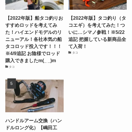
【2022年版】船タコ釣りお
【2022年版】タコ釣り（タ
すすめロッドを考えてみ
コエギ）を考えてみた！つ
た！ハイエンドモデルのリ
いに…シマノ参戦！※5/22
ニューアル！各社本気の船
追記 把握している新商品全
タコロッド投入です！！！
て入荷！
※4/9追記 お陰様でロッド
タコ
購入できましたm(_ _)m
タコ
ハンドルアーム交換（ハン
ドルロング化）【嶋田工