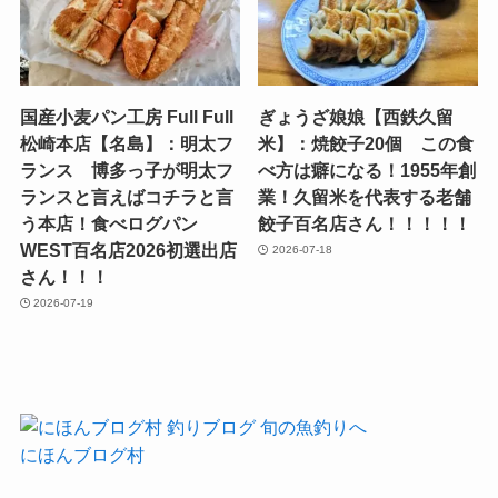
国産小麦パン工房 Full Full
ぎょうざ娘娘【西鉄久留
松崎本店【名島】：明太フ
米】：焼餃子20個 この食
ランス 博多っ子が明太フ
べ方は癖になる！1955年創
ランスと言えばコチラと言
業！久留米を代表する老舗
う本店！食べログパン
餃子百名店さん！！！！！
WEST百名店2026初選出店
2026-07-18
さん！！！
2026-07-19
にほんブログ村