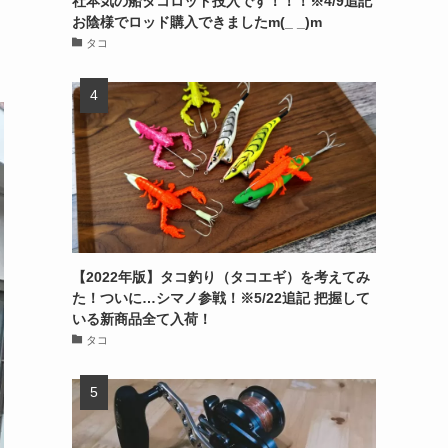
社本気の船タコロッド投入です！！！※4/9追記
お陰様でロッド購入できましたm(_ _)m
タコ
【2022年版】タコ釣り（タコエギ）を考えてみ
た！ついに…シマノ参戦！※5/22追記 把握して
いる新商品全て入荷！
タコ