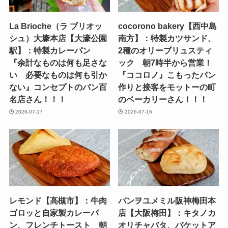
La Brioche（ラ ブリオッ
cocorono bakery【西中島
シュ）大壕本店【大濠公園
南方】：特製カツサンド、
駅】：特製カレーパン
2種のオリーブリュスティ
『余計なものは何も足さな
ック 朝7時半から営業！
い 必要なものは何も引か
『ココロノ』こもったパン
ない』コンセプトのパン百
作りと接客をモットーの町
名店さん！！！
のベーカリーさん！！！
2026-07-17
2026-07-16
レモンド【高槻市】：牛肉
パンヲユメミル阪神梅田本
ゴロッと自家製カレーパ
店【大阪梅田】：キタノカ
ン、フレンチトースト 朝
オリチャバタ、バケットア