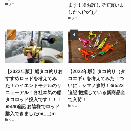
ます！※お許しでて買いま
タコ
した＼(^o^)／
タコ
【2022年版】船タコ釣りお
【2022年版】タコ釣り（タ
すすめロッドを考えてみ
コエギ）を考えてみた！つ
た！ハイエンドモデルのリ
いに…シマノ参戦！※5/22
ニューアル！各社本気の船
追記 把握している新商品全
タコロッド投入です！！！
て入荷！
※4/9追記 お陰様でロッド
タコ
購入できましたm(_ _)m
タコ