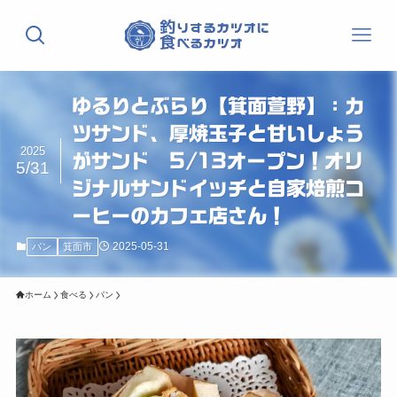
ゆるりとぶらり【箕面萱野】：カ
ツサンド、厚焼玉子と甘いしょう
2025
がサンド 5/13オープン！オリ
5/31
ジナルサンドイッチと自家焙煎コ
ーヒーのカフェ店さん！
2025-05-31
パン
箕面市
ホーム
食べる
パン