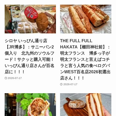
シロヤ いっぴん通り店
THE FULL FULL
【JR博多】：サニーパン2
HAKATA【櫛田神社前】：
個入り 北九州のソウルフ
明太フランス 博多っ子が
ード！サクッと購入可能！
明太フランスと言えばコチ
いっぴん通り店さんが百名
ラと言う人気の食べログパ
店に！！！
ンWEST百名店2026初選出
店さん！！！
2026-07-17
2026-07-17