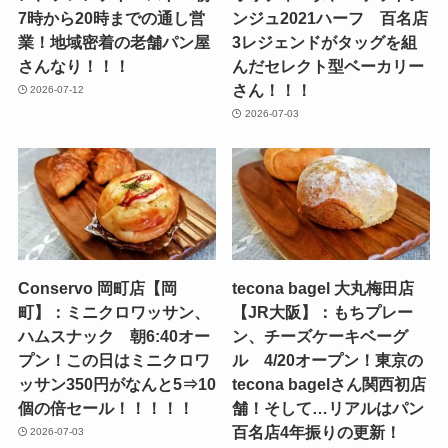
7時から20時までの通し営
ンジュ2021ハーフ 百名店
業！地域密着の老舗パン屋
3レジェンドがタッグを組
さんなり！！！
んだセレクト型ベーカリー
さん！！！
2026-07-12
2026-07-03
Conservo 岡町店【岡
tecona bagel 大丸梅田店
町】：ミニクロワッサン、
【JR大阪】：もちプレー
ハムスナック 朝6:40オー
ン、チーズケーキベーグ
プン！この日はミニクロワ
ル 4/20オープン！東京の
ッサン350円がなんと5⇒10
tecona bagelさん関西初店
個の倍セール！！！！！
舗！そして…リアルはパン
百名店4年振りの更新！
2026-07-03