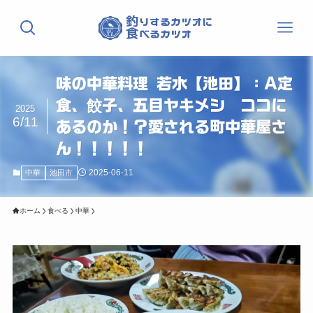
味の中華料理 若水【池田】：A定
食、餃子、五目ヤキメシ ココに
2025
6/11
あるのか！？愛される町中華屋さ
ん！！！！！
2025-06-11
中華
池田市
ホーム
食べる
中華