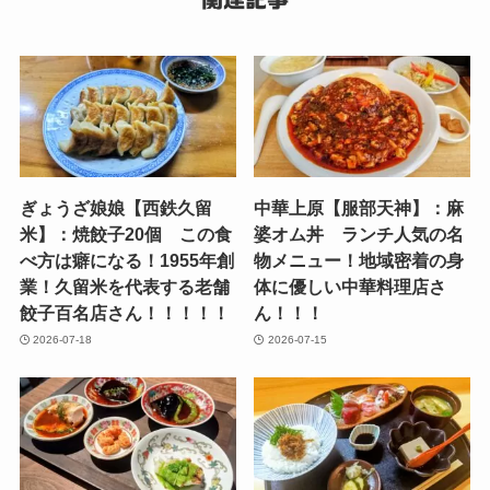
ぎょうざ娘娘【西鉄久留
中華上原【服部天神】：麻
米】：焼餃子20個 この食
婆オム丼 ランチ人気の名
べ方は癖になる！1955年創
物メニュー！地域密着の身
業！久留米を代表する老舗
体に優しい中華料理店さ
餃子百名店さん！！！！！
ん！！！
2026-07-18
2026-07-15