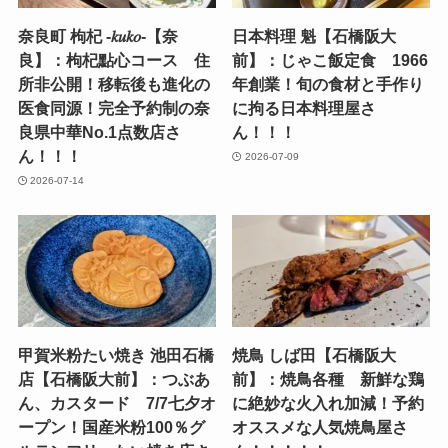
奈良町 枸杞 -𝑘𝑢𝑘𝑜-【奈
日本料理 魁【石橋阪大
良】：枸杞點心コース 住
前】：じゃこ飯定食 1966
所非公開！移転後も進化の
年創業！旬の食材と手作り
医食同源！完全予約制の奈
に拘る日本料理屋さ
良県中華No.1点数店さ
ん！！！
ん！！！
2026-07-09
2026-07-14
甲賀米粉たい焼き 池田石橋
焼鳥 しば田【石橋阪大
店【石橋阪大前】：つぶあ
前】：焼鳥各種 新鮮な鶏
ん、カスタード 7/7七夕オ
に絶妙な火入れ加減！予約
ープン！国産米粉100％グ
オススメな人気焼鳥屋さ