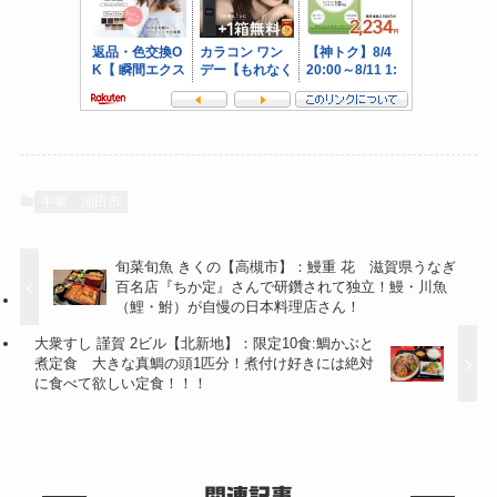
中華
池田市
旬菜旬魚 きくの【高槻市】：鰻重 花 滋賀県うなぎ
百名店『ちか定』さんで研鑽されて独立！鰻・川魚
（鯉・鮒）が自慢の日本料理店さん！
大衆すし 謹賀 2ビル【北新地】：限定10食:鯛かぶと
煮定食 大きな真鯛の頭1匹分！煮付け好きには絶対
に食べて欲しい定食！！！
関連記事