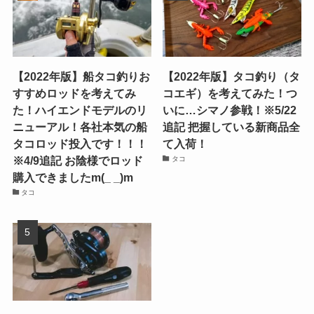
【2022年版】船タコ釣りお
【2022年版】タコ釣り（タ
すすめロッドを考えてみ
コエギ）を考えてみた！つ
た！ハイエンドモデルのリ
いに…シマノ参戦！※5/22
ニューアル！各社本気の船
追記 把握している新商品全
タコロッド投入です！！！
て入荷！
※4/9追記 お陰様でロッド
タコ
購入できましたm(_ _)m
タコ