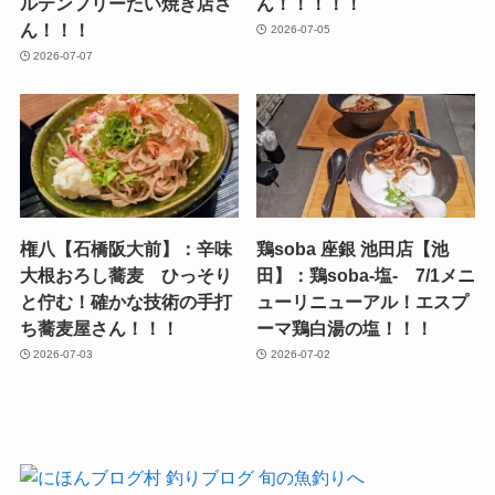
ルテンフリーたい焼き店さ
ん！！！！！
ん！！！
2026-07-05
2026-07-07
権八【石橋阪大前】：辛味
鶏soba 座銀 池田店【池
大根おろし蕎麦 ひっそり
田】：鶏soba-塩- 7/1メニ
と佇む！確かな技術の手打
ューリニューアル！エスプ
ち蕎麦屋さん！！！
ーマ鶏白湯の塩！！！
2026-07-03
2026-07-02