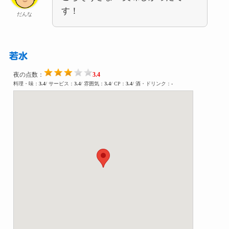
す！
だんな
若水