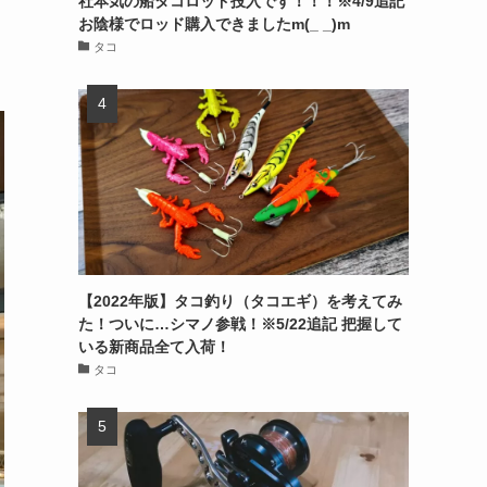
社本気の船タコロッド投入です！！！※4/9追記
お陰様でロッド購入できましたm(_ _)m
タコ
【2022年版】タコ釣り（タコエギ）を考えてみ
た！ついに…シマノ参戦！※5/22追記 把握して
いる新商品全て入荷！
タコ