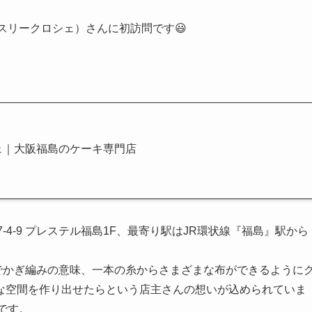
（パティスリークロシェ）さんに初訪問です😃
ェ｜大阪福島のケーキ専門店
区福島7-4-9 プレステル福島1F、最寄り駅はJR環状線『福島』駅から
ンス語でかぎ編みの意味、一本の糸からさまざまな布ができるように
な空間を作り出せたらという店主さんの想いが込められていま
です。