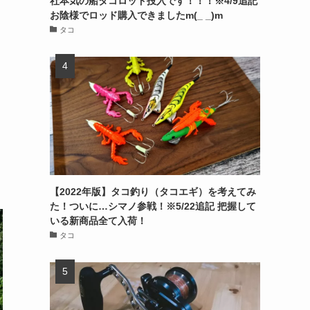
社本気の船タコロッド投入です！！！※4/9追記
お陰様でロッド購入できましたm(_ _)m
タコ
【2022年版】タコ釣り（タコエギ）を考えてみ
た！ついに…シマノ参戦！※5/22追記 把握して
いる新商品全て入荷！
タコ