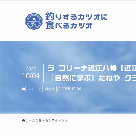
ラ コリーナ近江八幡【近
2025
10/04
『自然に学ぶ』たねや 
2025-10-04
スイーツ
滋賀県
ホーム
食べる
スイーツ