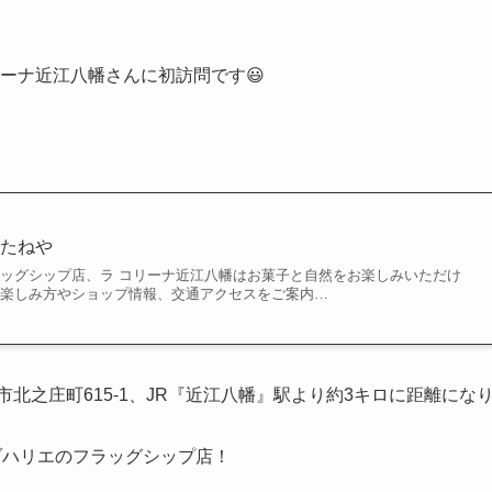
リーナ近江八幡さんに初訪問です😃
 たねや
ラッグシップ店、ラ コリーナ近江八幡はお菓子と自然をお楽しみいただけ
の楽しみ方やショップ情報、交通アクセスをご案内…
北之庄町615-1、JR『近江八幡』駅より約3キロに距離にな
ラブハリエのフラッグシップ店！
。