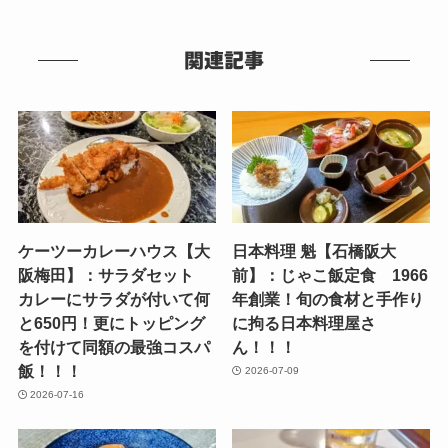
関連記事
ケーツーカレーハウス【大
日本料理 魁【石橋阪大
阪梅田】：サラダセット
前】：じゃこ飯定食 1966
カレーにサラダが付いて何
年創業！旬の食材と手作り
と650円！更にトッピング
に拘る日本料理屋さ
を付けて同額の最強コスパ
ん！！！
飯！！！
2026-07-09
2026-07-16