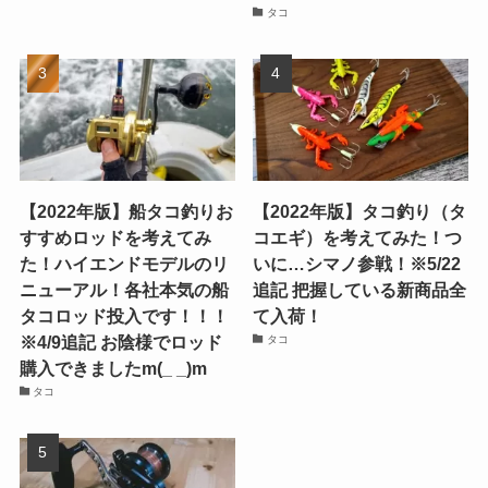
タコ
【2022年版】船タコ釣りお
【2022年版】タコ釣り（タ
すすめロッドを考えてみ
コエギ）を考えてみた！つ
た！ハイエンドモデルのリ
いに…シマノ参戦！※5/22
ニューアル！各社本気の船
追記 把握している新商品全
タコロッド投入です！！！
て入荷！
※4/9追記 お陰様でロッド
タコ
購入できましたm(_ _)m
タコ