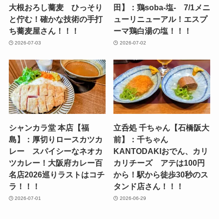
大根おろし蕎麦 ひっそり
田】：鶏soba-塩- 7/1メニ
と佇む！確かな技術の手打
ューリニューアル！エスプ
ち蕎麦屋さん！！！
ーマ鶏白湯の塩！！！
2026-07-03
2026-07-02
シャンカラ堂 本店【福
立呑処 千ちゃん【石橋阪大
島】：厚切りロースカツカ
前】：千ちゃん
レー スパイシーなネオカ
KANTODAKIおでん、カリ
ツカレー！大阪府カレー百
カリチーズ アテは100円
名店2026巡りラストはコチ
から！駅から徒歩30秒のス
ラ！！！
タンド店さん！！！
2026-07-01
2026-06-29