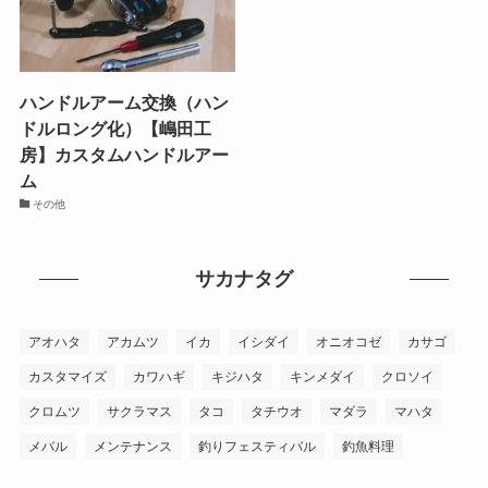
ハンドルアーム交換（ハン
ドルロング化）【嶋田工
房】カスタムハンドルアー
ム
その他
サカナタグ
アオハタ
アカムツ
イカ
イシダイ
オニオコゼ
カサゴ
カスタマイズ
カワハギ
キジハタ
キンメダイ
クロソイ
クロムツ
サクラマス
タコ
タチウオ
マダラ
マハタ
メバル
メンテナンス
釣りフェスティバル
釣魚料理