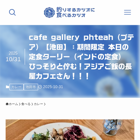
cafe gallery phteah（プテ
ア）【池田】：期間限定 本日の
2025
定食ターリー（インドの定食）
10/31
ひっそりと佇む！アジアご飯の長
屋カフェさん！！！
2025-10-31
カレー
池田市
ホーム
食べる
カレー