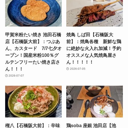
甲賀米粉たい焼き 池田石橋
焼鳥 しば田【石橋阪大
店【石橋阪大前】：つぶあ
前】：焼鳥各種 新鮮な鶏
ん、カスタード 7/7七夕オ
に絶妙な火入れ加減！予約
ープン！国産米粉100％グ
オススメな人気焼鳥屋さ
ルテンフリーたい焼き店さ
ん！！！！！
ん！！！
2026-07-05
2026-07-07
権八【石橋阪大前】：辛味
鶏soba 座銀 池田店【池