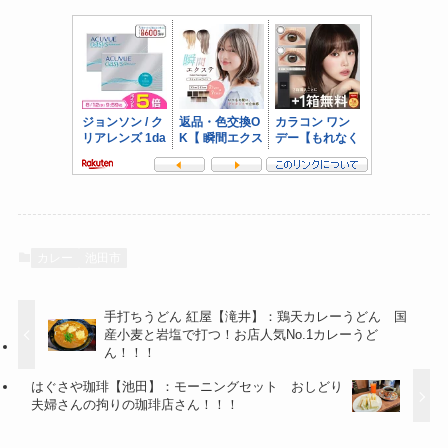
カレー
池田市
手打ちうどん 紅屋【滝井】：鶏天カレーうどん 国
産小麦と岩塩で打つ！お店人気No.1カレーうど
ん！！！
はぐさや珈琲【池田】：モーニングセット おしどり
夫婦さんの拘りの珈琲店さん！！！