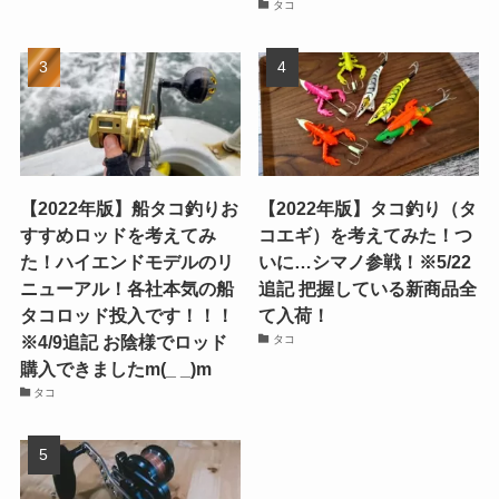
タコ
【2022年版】船タコ釣りお
【2022年版】タコ釣り（タ
すすめロッドを考えてみ
コエギ）を考えてみた！つ
た！ハイエンドモデルのリ
いに…シマノ参戦！※5/22
ニューアル！各社本気の船
追記 把握している新商品全
タコロッド投入です！！！
て入荷！
※4/9追記 お陰様でロッド
タコ
購入できましたm(_ _)m
タコ