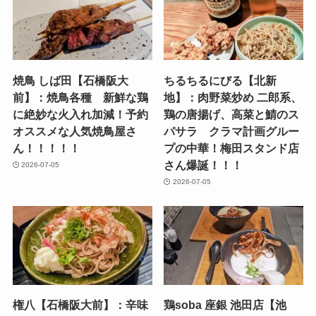
焼鳥 しば田【石橋阪大
ちるちるにびる【北新
前】：焼鳥各種 新鮮な鶏
地】：肉野菜炒め 二郎系、
に絶妙な火入れ加減！予約
鶏の唐揚げ、高菜と鯖のス
オススメな人気焼鳥屋さ
パサラ クラマ計画グルー
ん！！！！！
プの中華！梅田スタンド店
さん爆誕！！！
2026-07-05
2026-07-05
権八【石橋阪大前】：辛味
鶏soba 座銀 池田店【池