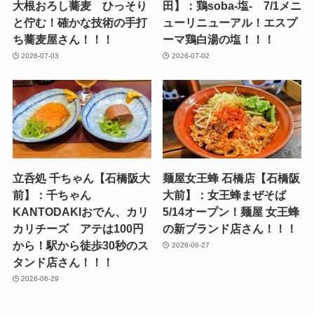
大根おろし蕎麦 ひっそり
田】：鶏soba-塩- 7/1メニ
と佇む！確かな技術の手打
ューリニューアル！エスプ
ち蕎麦屋さん！！！
ーマ鶏白湯の塩！！！
2026-07-03
2026-07-02
立呑処 千ちゃん【石橋阪大
麺屋女王蜂 石橋店【石橋阪
前】：千ちゃん
大前】：女王蜂まぜそば
KANTODAKIおでん、カリ
5/14オープン！麺屋 女王蜂
カリチーズ アテは100円
の新ブランド店さん！！！
から！駅から徒歩30秒のス
2026-06-27
タンド店さん！！！
2026-06-29