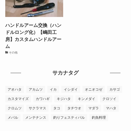
ハンドルアーム交換（ハン
ドルロング化）【嶋田工
房】カスタムハンドルアー
ム
その他
サカナタグ
アオハタ
アカムツ
イカ
イシダイ
オニオコゼ
カサゴ
カスタマイズ
カワハギ
キジハタ
キンメダイ
クロソイ
クロムツ
サクラマス
タコ
タチウオ
マダラ
マハタ
メバル
メンテナンス
釣りフェスティバル
釣魚料理