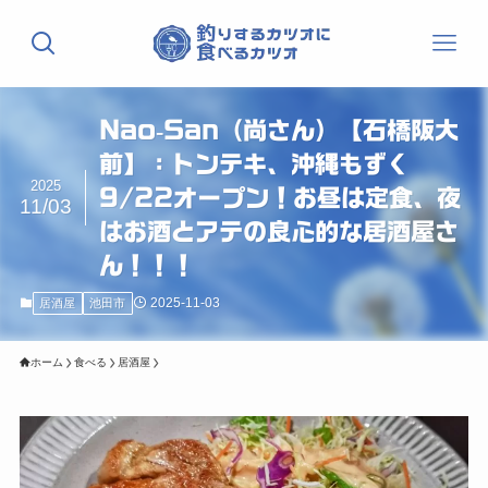
Nao-San（尚さん）【石橋阪大
前】：トンテキ、沖縄もずく
2025
9/22オープン！お昼は定食、夜
11/03
はお酒とアテの良心的な居酒屋さ
ん！！！
2025-11-03
居酒屋
池田市
ホーム
食べる
居酒屋