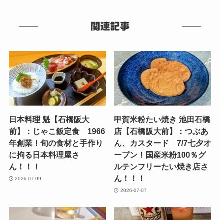
関連記事
日本料理 魁【石橋阪大
甲賀米粉たい焼き 池田石橋
前】：じゃこ飯定食 1966
店【石橋阪大前】：つぶあ
年創業！旬の食材と手作り
ん、カスタード 7/7七夕オ
に拘る日本料理屋さ
ープン！国産米粉100％グ
ん！！！
ルテンフリーたい焼き店さ
ん！！！
2026-07-09
2026-07-07