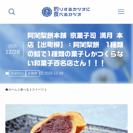
阿闍梨餅本舗 京菓子司 満月 本
店【出町柳】：阿闍梨餅 1種類
2025
12/29
の餡で1種類の菓子しかつくらな
い和菓子百名店さん！！！
2025-12-29
スイーツ
京都府
ホーム
食べる
スイーツ