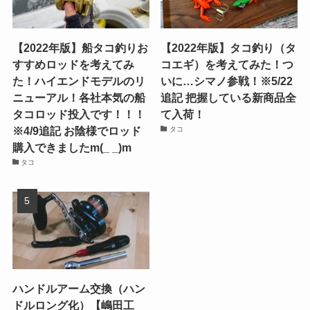
【2022年版】船タコ釣りお
【2022年版】タコ釣り（タ
すすめロッドを考えてみ
コエギ）を考えてみた！つ
た！ハイエンドモデルのリ
いに…シマノ参戦！※5/22
ニューアル！各社本気の船
追記 把握している新商品全
タコロッド投入です！！！
て入荷！
※4/9追記 お陰様でロッド
タコ
購入できましたm(_ _)m
タコ
ハンドルアーム交換（ハン
ドルロング化）【嶋田工