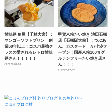
甘味処 角屋【千林大宮】：
甲賀米粉たい焼き 池田石橋
マンゴーソフトプリン 創
店【石橋阪大前】：つぶあ
業60年以上！コスパ最強ク
ん、カスタード 7/7七夕オ
ラスの愛されるレトロ甘味
ープン！国産米粉100％グ
処さん！！！！！
ルテンフリーたい焼き店さ
ん！！！
2026-07-08
2026-07-07
にほんブログ村