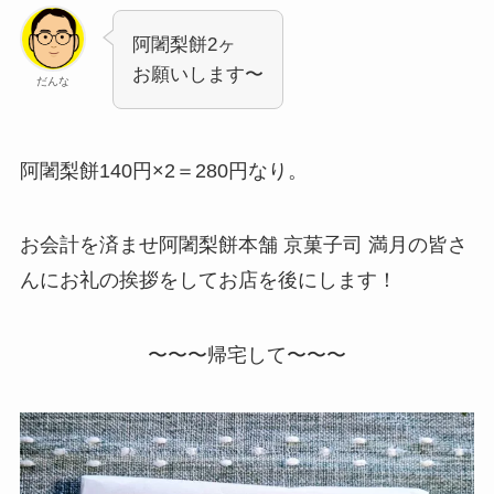
阿闍梨餅2ヶ
お願いします〜
だんな
阿闍梨餅140円×2＝280円なり。
お会計を済ませ阿闍梨餅本舗 京菓子司 満月の皆さ
んにお礼の挨拶をしてお店を後にします！
〜〜〜帰宅して〜〜〜