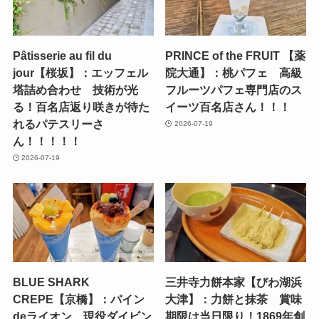
Pâtisserie au fil du
PRINCE of the FRUIT 【薬
jour【桜坂】：エッフェル
院大通】：桃パフェ 高級
塔詰め合わせ 技術が光
フルーツパフェ専門店のス
る！百名店返り咲きが待た
イーツ百名店さん！！！
れるパテスリーさ
2026-07-19
ん！！！！！
2026-07-19
BLUE SHARK
三井寺力餅本家【びわ湖浜
CREPE【京橋】：パイン
大津】：力餅と抹茶 賞味
deライオン 現役ダイビン
期限は当日限り！1869年創