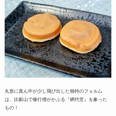
丸形に真ん中が少し飛び出した独特のフォル厶
は、比叡山で修行僧がかぶる『網代笠』を象った
もの！