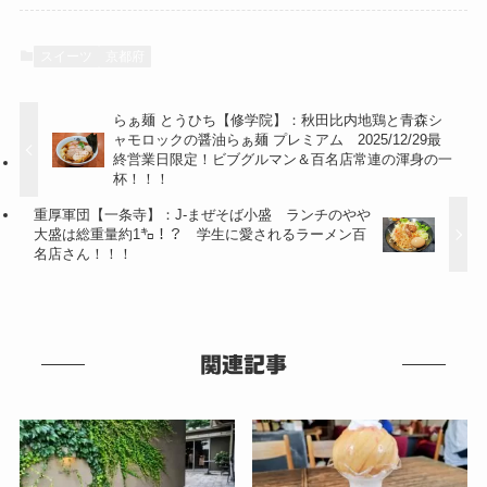
スイーツ
京都府
らぁ麺 とうひち【修学院】：秋田比内地鶏と青森シ
ャモロックの醤油らぁ麺 プレミアム 2025/12/29最
終営業日限定！ビブグルマン＆百名店常連の渾身の一
杯！！！
重厚軍団【一条寺】：J-まぜそば小盛 ランチのやや
大盛は総重量約1㌔！？ 学生に愛されるラーメン百
名店さん！！！
関連記事