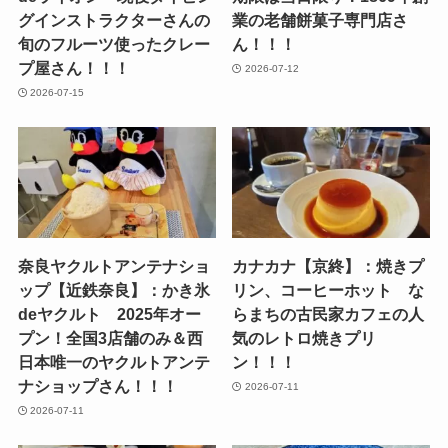
グインストラクターさんの
業の老舗餅菓子専門店さ
旬のフルーツ使ったクレー
ん！！！
プ屋さん！！！
2026-07-12
2026-07-15
奈良ヤクルトアンテナショ
カナカナ【京終】：焼きプ
ップ【近鉄奈良】：かき氷
リン、コーヒーホット な
deヤクルト 2025年オー
らまちの古民家カフェの人
プン！全国3店舗のみ＆西
気のレトロ焼きプリ
日本唯一のヤクルトアンテ
ン！！！
ナショップさん！！！
2026-07-11
2026-07-11