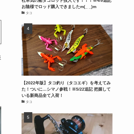
社本気の船タコロッド投入です！！！※4/9追記
お陰様でロッド購入できましたm(_ _)m
タコ
阪
【2022年版】タコ釣り（タコエギ）を考えてみ
た！ついに…シマノ参戦！※5/22追記 把握して
いる新商品全て入荷！
タコ