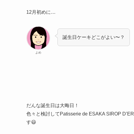
12月初めに…
誕生日ケーキどこがよい〜？
よめ
だんな誕生日は大晦日！
色々と検討してPatisserie de ESAKA SI
す😃