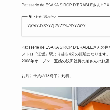
Patisserie de ESAKA SIROP D’ERABLEさんHP⇓
あわせて読みたい
?p?e?B?X???[ ?V???E?f???u??
Patisserie de ESAKA SIROP D’ER
メトロ『江坂』駅より徒歩4分の距離になります
2008年オープン！五感の浅田社長の弟さんのお店
お店に予約の13時半に到着。