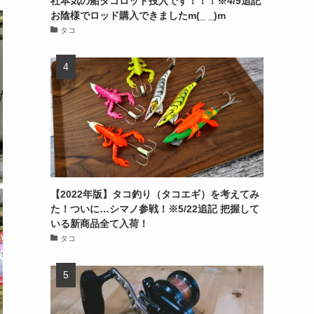
社本気の船タコロッド投入です！！！※4/9追記
お陰様でロッド購入できましたm(_ _)m
タコ
【2022年版】タコ釣り（タコエギ）を考えてみ
た！ついに…シマノ参戦！※5/22追記 把握して
いる新商品全て入荷！
タコ