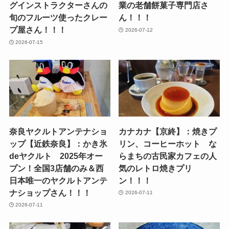
グインストラクターさんの
業の老舗餅菓子専門店さ
旬のフルーツ使ったクレー
ん！！！
プ屋さん！！！
2026-07-12
2026-07-15
奈良ヤクルトアンテナショ
カナカナ【京終】：焼きプ
ップ【近鉄奈良】：かき氷
リン、コーヒーホット な
deヤクルト 2025年オー
らまちの古民家カフェの人
プン！全国3店舗のみ＆西
気のレトロ焼きプリ
日本唯一のヤクルトアンテ
ン！！！
ナショップさん！！！
2026-07-11
2026-07-11