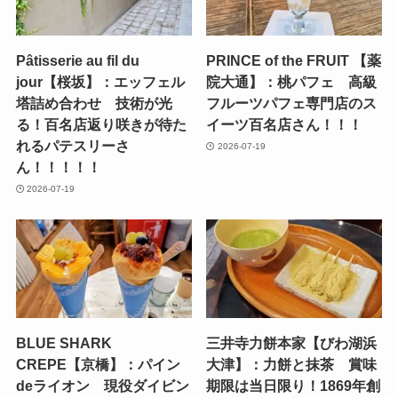
Pâtisserie au fil du
PRINCE of the FRUIT 【薬
jour【桜坂】：エッフェル
院大通】：桃パフェ 高級
塔詰め合わせ 技術が光
フルーツパフェ専門店のス
る！百名店返り咲きが待た
イーツ百名店さん！！！
れるパテスリーさ
2026-07-19
ん！！！！！
2026-07-19
BLUE SHARK
三井寺力餅本家【びわ湖浜
CREPE【京橋】：パイン
大津】：力餅と抹茶 賞味
deライオン 現役ダイビン
期限は当日限り！1869年創