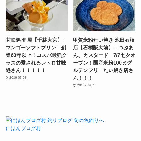
甘味処 角屋【千林大宮】：
甲賀米粉たい焼き 池田石橋
マンゴーソフトプリン 創
店【石橋阪大前】：つぶあ
業60年以上！コスパ最強ク
ん、カスタード 7/7七夕オ
ラスの愛されるレトロ甘味
ープン！国産米粉100％グ
処さん！！！！！
ルテンフリーたい焼き店さ
ん！！！
2026-07-08
2026-07-07
にほんブログ村