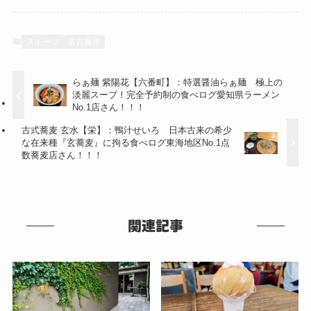
スイーツ
名古屋市
らぁ麺 紫陽花【六番町】：特選醤油らぁ麺 極上の
淡麗スープ！完全予約制の食べログ愛知県ラーメン
No.1店さん！！！
古式蕎麦 玄水【栄】：鴨汁せいろ 日本古来の希少
な在来種『玄蕎麦』に拘る食べログ東海地区No.1点
数蕎麦店さん！！！
関連記事