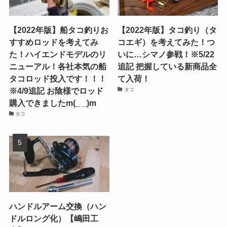
【2022年版】船タコ釣りお
【2022年版】タコ釣り（タ
すすめロッドを考えてみ
コエギ）を考えてみた！つ
た！ハイエンドモデルのリ
いに…シマノ参戦！※5/22
ニューアル！各社本気の船
追記 把握している新商品全
タコロッド投入です！！！
て入荷！
※4/9追記 お陰様でロッド
タコ
購入できましたm(_ _)m
タコ
ハンドルアーム交換（ハン
ドルロング化）【嶋田工