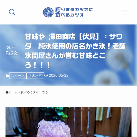
甘味や 澤田商店【伏見】：サワ
ダ 純氷使用の店名かき氷！老舗
2026
5/23
氷問屋さんが営む甘味どこ
ろ！！！
2026-05-23
スイーツ
名古屋市
ホーム
食べる
スイーツ