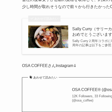
少し時間が取れそうなので前々から行きたかったOSA
あわせて読みたい
Sally Curry（
おめでとうございま
Sally Curry２周年コラ
周年の記事は以下をご参照ください
OSA COFFEEさんInstagram⇓
あわせて読みたい
OSA COFFEE®︎ (@osa_c
12K Followers, 33 Followi
(@osa_coffee)