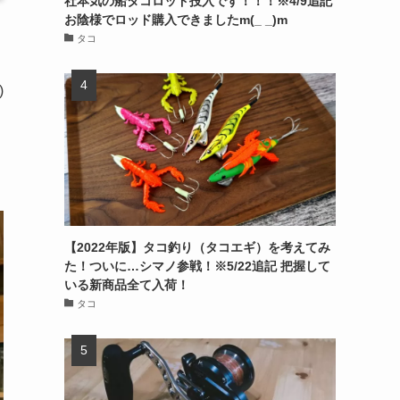
社本気の船タコロッド投入です！！！※4/9追記
お陰様でロッド購入できましたm(_ _)m
タコ
)
【2022年版】タコ釣り（タコエギ）を考えてみ
た！ついに…シマノ参戦！※5/22追記 把握して
いる新商品全て入荷！
タコ