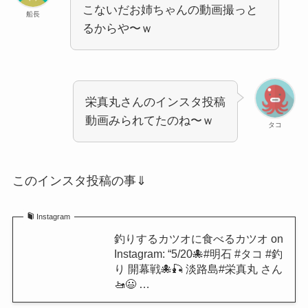
こないだお姉ちゃんの動画撮っと
船長
るからや〜ｗ
栄真丸さんのインスタ投稿
動画みられてたのね〜ｗ
タコ
このインスタ投稿の事⇓
Instagram
釣りするカツオに食べるカツオ on
Instagram: “5/20🐙#明石 #タコ #釣
り 開幕戦🐙🎣 淡路島#栄真丸 さん
🚤😃 …