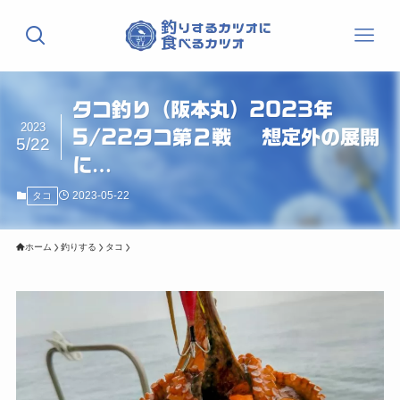
タコ釣り（阪本丸）2023年
2023
5/22タコ第２戦 想定外の展開
5/22
に…
2023-05-22
タコ
ホーム
釣りする
タコ