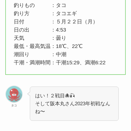
釣りもの ：タコ
釣り方 ：タコエギ
日付 ：５月２２日（月）
日の出 ：4:53
天気 ：曇り
最低・最高気温：18℃、22℃
潮回り ：中潮
干潮・満潮時間：干潮15:29、満潮6:22
はい！２戦目🐙🎣
そして阪本丸さん2023年初戦なん
タコ
ね〜