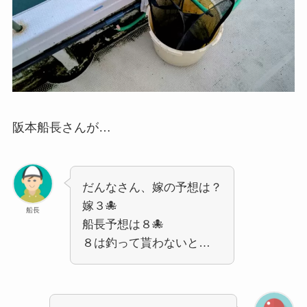
阪本船長さんが…
だんなさん、嫁の予想は？
嫁３🐙
船長
船長予想は８🐙
８は釣って貰わないと…