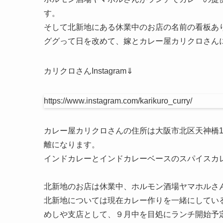
す。
そして北新地にある休業中のお店の名前の看板あ
ググって日を改めて、嫁とカレー屋カリクロさんに
カリクロさんInstagram⇓
https://www.instagram.com/karikuro_curry/
カレー屋カリクロさんの住所は大阪市北区天神橋1
離になります。
インドカレーとインドカレーベースのスパイスカ
北新地のお店は休業中、ホルモン酒場ヤマホルさん
北新地については現在カレー作りを一緒にしてい
めしや支店として、９月中を目処にランチ開始予