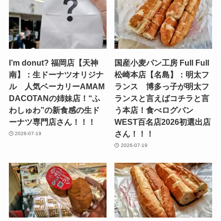
I’m donut? 福岡店【天神
国産小麦パン工房 Full Full
南】：生ドーナツオリジナ
松崎本店【名島】：明太フ
ル 人気ベーカリーAMAM
ランス 博多っ子が明太フ
DACOTANの姉妹店！“ふ
ランスと言えばコチラと言
わしゅわ”の新食感の生ド
う本店！食べログパン
ーナツ専門店さん！！！
WEST百名店2026初選出店
さん！！！
2026-07-19
2026-07-19