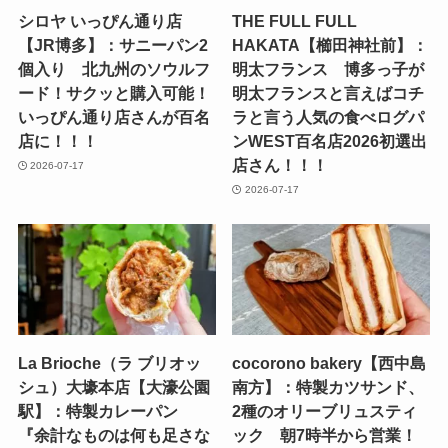
シロヤ いっぴん通り店
THE FULL FULL
【JR博多】：サニーパン2
HAKATA【櫛田神社前】：
個入り 北九州のソウルフ
明太フランス 博多っ子が
ード！サクッと購入可能！
明太フランスと言えばコチ
いっぴん通り店さんが百名
ラと言う人気の食べログパ
店に！！！
ンWEST百名店2026初選出
店さん！！！
2026-07-17
2026-07-17
La Brioche（ラ ブリオッ
cocorono bakery【西中島
シュ）大壕本店【大濠公園
南方】：特製カツサンド、
駅】：特製カレーパン
2種のオリーブリュスティ
『余計なものは何も足さな
ック 朝7時半から営業！