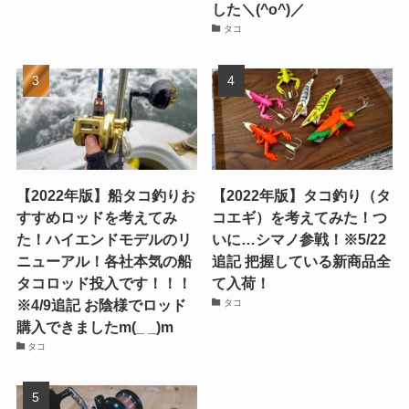
した＼(^o^)／
タコ
【2022年版】船タコ釣りお
【2022年版】タコ釣り（タ
すすめロッドを考えてみ
コエギ）を考えてみた！つ
た！ハイエンドモデルのリ
いに…シマノ参戦！※5/22
ニューアル！各社本気の船
追記 把握している新商品全
タコロッド投入です！！！
て入荷！
※4/9追記 お陰様でロッド
タコ
購入できましたm(_ _)m
タコ