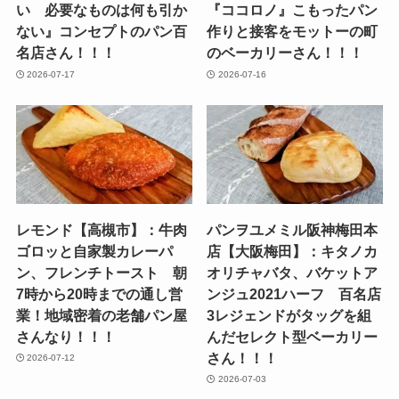
い 必要なものは何も引か
『ココロノ』こもったパン
ない』コンセプトのパン百
作りと接客をモットーの町
名店さん！！！
のベーカリーさん！！！
2026-07-17
2026-07-16
レモンド【高槻市】：牛肉
パンヲユメミル阪神梅田本
ゴロッと自家製カレーパ
店【大阪梅田】：キタノカ
ン、フレンチトースト 朝
オリチャバタ、バケットア
7時から20時までの通し営
ンジュ2021ハーフ 百名店
業！地域密着の老舗パン屋
3レジェンドがタッグを組
さんなり！！！
んだセレクト型ベーカリー
さん！！！
2026-07-12
2026-07-03