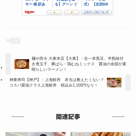
パン
麺や而今 大東本店【大東】：生一本黒豆、半熟味付
き煮玉子、豚ばら・鶏むねミックス 醤油の余韻が素
晴らしいラーメン！
神東寿司【神戸】：上海鮮丼 本当は教えたくない？
コスパ最強クラス上海鮮丼 税込み1,100円なり！
関連記事