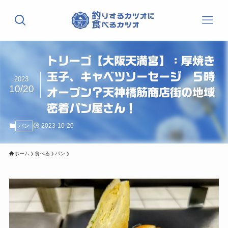
トリーゴ【大阪天満宮】：厚焼き
玉子、キャベツソーセージ ５時
2023
10/20
オープン？天神橋筋商店街の地域
密着パン屋さん！
2023-10-20
パン
ホーム
食べる
パン