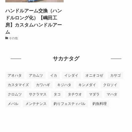
ハンドルアーム交換（ハン
ドルロング化）【嶋田工
房】カスタムハンドルアー
ム
その他
サカナタグ
アオハタ
アカムツ
イカ
イシダイ
オニオコゼ
カサゴ
カスタマイズ
カワハギ
キジハタ
キンメダイ
クロソイ
クロムツ
サクラマス
タコ
タチウオ
マダラ
マハタ
メバル
メンテナンス
釣りフェスティバル
釣魚料理