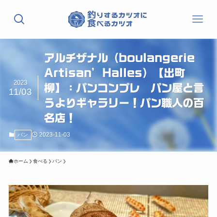
アルチザナル（boulangerie
Artisan’Halles）【出町
2023
柳】：パンコンプレ パン屋と言
11/03
うよりギャラリー！パン職人の百
名店！
2023-11-03
パン
ホーム
食べる
パン