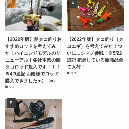
【2022年版】船タコ釣りお
【2022年版】タコ釣り（タ
すすめロッドを考えてみ
コエギ）を考えてみた！つ
た！ハイエンドモデルのリ
いに…シマノ参戦！※5/22
ニューアル！各社本気の船
追記 把握している新商品全
タコロッド投入です！！！
て入荷！
※4/9追記 お陰様でロッド
タコ
購入できましたm(_ _)m
タコ