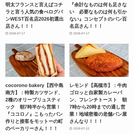
明太フランスと言えばコチ
『余計なものは何も足さな
ラと言う人気の食べログパ
い 必要なものは何も引か
ンWEST百名店2026初選出
ない』コンセプトのパン百
店さん！！！
名店さん！！！
2026-07-17
2026-07-17
cocorono bakery【西中島
レモンド【高槻市】：牛肉
南方】：特製カツサンド、
ゴロッと自家製カレーパ
2種のオリーブリュスティ
ン、フレンチトースト 朝
ック 朝7時半から営業！
7時から20時までの通し営
『ココロノ』こもったパン
業！地域密着の老舗パン屋
作りと接客をモットーの町
さんなり！！！
のベーカリーさん！！！
2026-07-12