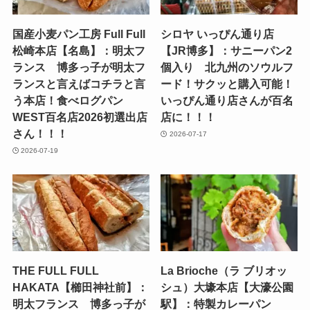
国産小麦パン工房 Full Full
シロヤ いっぴん通り店
松崎本店【名島】：明太フ
【JR博多】：サニーパン2
ランス 博多っ子が明太フ
個入り 北九州のソウルフ
ランスと言えばコチラと言
ード！サクッと購入可能！
う本店！食べログパン
いっぴん通り店さんが百名
WEST百名店2026初選出店
店に！！！
さん！！！
2026-07-17
2026-07-19
THE FULL FULL
La Brioche（ラ ブリオッ
HAKATA【櫛田神社前】：
シュ）大壕本店【大濠公園
明太フランス 博多っ子が
駅】：特製カレーパン