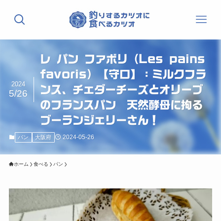
レ パン ファボリ（Les pains
favoris）【守口】：ミルクフラ
2024
ンス、チェダーチーズとオリーブ
5/26
のフランスパン 天然酵母に拘る
ブーランジェリーさん！
2024-05-26
パン
大阪府
ホーム
食べる
パン