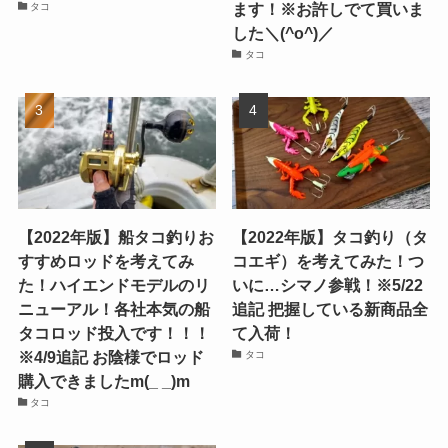
ます！※お許しでて買いま
タコ
した＼(^o^)／
タコ
【2022年版】船タコ釣りお
【2022年版】タコ釣り（タ
すすめロッドを考えてみ
コエギ）を考えてみた！つ
た！ハイエンドモデルのリ
いに…シマノ参戦！※5/22
ニューアル！各社本気の船
追記 把握している新商品全
タコロッド投入です！！！
て入荷！
※4/9追記 お陰様でロッド
タコ
購入できましたm(_ _)m
タコ