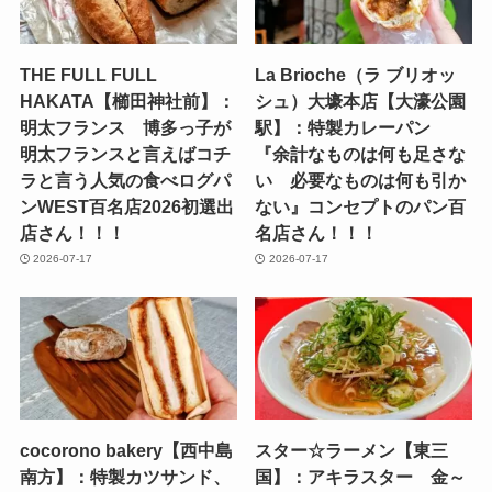
THE FULL FULL
La Brioche（ラ ブリオッ
HAKATA【櫛田神社前】：
シュ）大壕本店【大濠公園
明太フランス 博多っ子が
駅】：特製カレーパン
明太フランスと言えばコチ
『余計なものは何も足さな
ラと言う人気の食べログパ
い 必要なものは何も引か
ンWEST百名店2026初選出
ない』コンセプトのパン百
店さん！！！
名店さん！！！
2026-07-17
2026-07-17
cocorono bakery【西中島
スター☆ラーメン【東三
南方】：特製カツサンド、
国】：アキラスター 金～