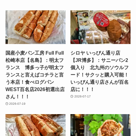
国産小麦パン工房 Full Full
シロヤ いっぴん通り店
松崎本店【名島】：明太フ
【JR博多】：サニーパン2
ランス 博多っ子が明太フ
個入り 北九州のソウルフ
ランスと言えばコチラと言
ード！サクッと購入可能！
う本店！食べログパン
いっぴん通り店さんが百名
WEST百名店2026初選出店
店に！！！
さん！！！
2026-07-17
2026-07-19