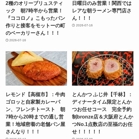
2種のオリーブリュスティ
日曜日のみ営業！関西では
ック 朝7時半から営業！
レアな朝ラーメン専門店さ
『ココロノ』こもったパン
ん！！！
作りと接客をモットーの町
2026-07-16
のベーカリーさん！！！
2026-07-16
レモンド【高槻市】：牛肉
とんかつ ふじ井【千林】：
ゴロッと自家製カレーパ
ディナータイム限定とんか
ン、フレンチトースト 朝
つお任せコース 完全予約
7時から20時までの通し営
制bronze店＆大阪府とんか
業！地域密着の老舗パン屋
つNo.1点数店の至福のお任
さんなり！！！
せ！！！！！