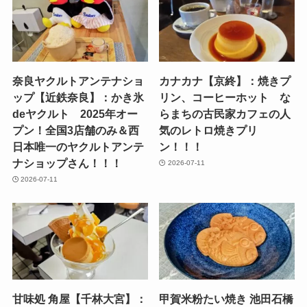
奈良ヤクルトアンテナショ
カナカナ【京終】：焼きプ
ップ【近鉄奈良】：かき氷
リン、コーヒーホット な
deヤクルト 2025年オー
らまちの古民家カフェの人
プン！全国3店舗のみ＆西
気のレトロ焼きプリ
日本唯一のヤクルトアンテ
ン！！！
ナショップさん！！！
2026-07-11
2026-07-11
甘味処 角屋【千林大宮】：
甲賀米粉たい焼き 池田石橋