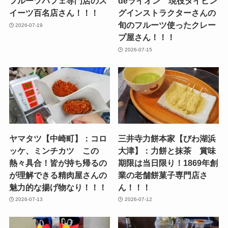
フルーツパフェ専門店のス
deライオン 現役ダイビン
イーツ百名店さん！！！
グインストラクターさんの
旬のフルーツ使ったクレー
2026-07-19
プ屋さん！！！
2026-07-15
ヤマタツ【中崎町】：コロ
三井寺力餅本家【びわ湖浜
ッケ、ミンチカツ この
大津】：力餅と抹茶 賞味
熱々具合！皆が持ち帰るの
期限は当日限り！1869年創
が理解できる精肉屋さんの
業の老舗餅菓子専門店さ
魅力的な揚げ物なり！！！
ん！！！
2026-07-13
2026-07-12