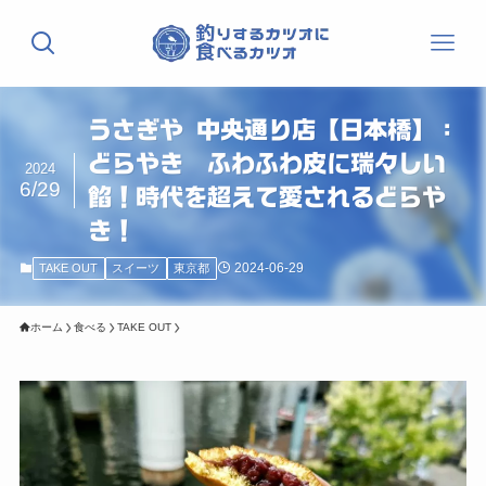
うさぎや 中央通り店【日本橋】：
どらやき ふわふわ皮に瑞々しい
2024
6/29
餡！時代を超えて愛されるどらや
き！
2024-06-29
TAKE OUT
スイーツ
東京都
ホーム
食べる
TAKE OUT