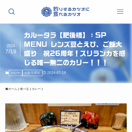
カルータラ【肥後橋】：SP
MENU レンズ豆とえび、ご飯大
2024
7/19
盛り 祝26周年！スリランカを感
じる唯一無二のカリー！！！
2024-07-19
カレー
大阪市西区
ホーム
食べる
カレー