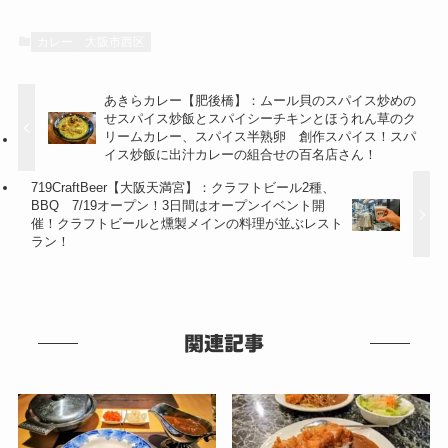
カレー
大阪市西区
あきらカレー【肥後橋】：ムール貝のスパイス炒めの
せスパイス炒飯とスパイシーチキンとほうれん草のク
リームカレー、スパイス半熟卵 創作スパイス！スパ
イス炒飯に出汁カレーの組合せの百名店さん！
719CraftBeer【大阪天満宮】：クラフトビール2種、
BBQ 7/19オープン！3日間はオープンイベント開
催！クラフトビールと燻製メインの料理が並ぶレスト
ラン！
関連記事