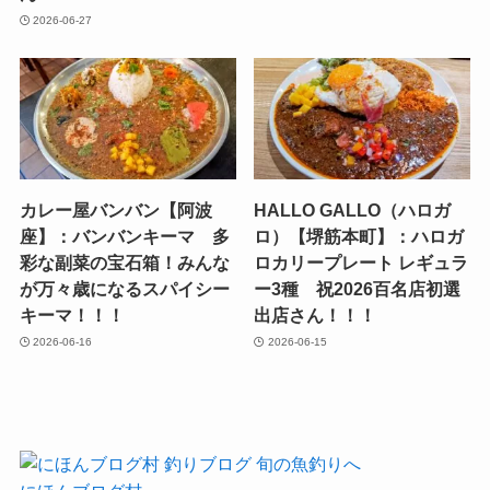
2026-06-27
カレー屋バンバン【阿波
HALLO GALLO（ハロガ
座】：バンバンキーマ 多
ロ）【堺筋本町】：ハロガ
彩な副菜の宝石箱！みんな
ロカリープレート レギュラ
が万々歳になるスパイシー
ー3種 祝2026百名店初選
キーマ！！！
出店さん！！！
2026-06-16
2026-06-15