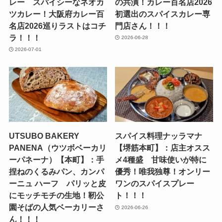
レー スパイシーなネオカ
の共演！カレー百名店2026
ツカレー！大阪府カレー百
初選出のスパイスカレー専
名店2026巡りラストはコチ
門店さん！！！
ラ！！！
2026-06-28
2026-07-01
UTSUBO BAKERY
スパイス料理ナッラマナ
PANENA（ウツボベーカリ
【堺筋本町】：店主オスス
ーパネーナ）【本町】：手
メ4種盛 甘味使いが特に
捏ねのくるみパン、カンパ
優秀！唯我独尊！オンリー
ーニュ ハーフ パリッと皮
ワンのスパイスプレー
にモッチモチの生地！靭公
ト！！！
園そばの人気ベーカリーさ
2026-06-26
ん！！！