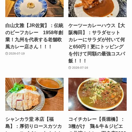
白山文雅【JR佐賀】：伝統
ケーツーカレーハウス【大
のビーフカレー 1958年創
阪梅田】：サラダセット
業！九州を代表する老舗欧
カレーにサラダが付いて何
風カレー店さん！！！
と650円！更にトッピング
を付けて同額の最強コスパ
2026-07-19
飯！！！
2026-07-16
シャンカラ堂 本店【福
コイチカレー【長堀橋】：
島】：厚切りロースカツカ
3種がけ 鶏＆牛＆ジビエ