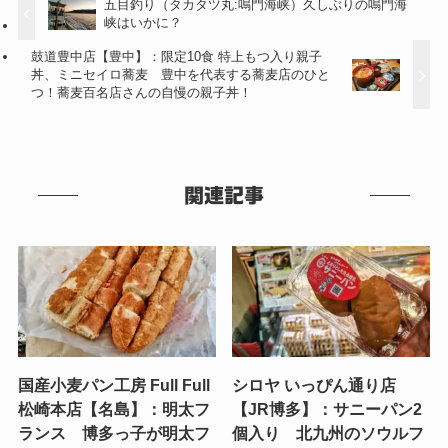
五目釣り（タカタツ丸:鳴門海峡）久しぶりの鳴門海
峡はいかに？
鼓道豊中店【豊中】：限定10食 特上もつ入り親子
丼、ミニセイロ蕎麦 豊中を代表する蕎麦店のひと
つ！蕎麦百名店さんの自慢の親子丼！
関連記事
国産小麦パン工房 Full Full
シロヤ いっぴん通り店
松崎本店【名島】：明太フ
【JR博多】：サニーパン2
ランス 博多っ子が明太フ
個入り 北九州のソウルフ