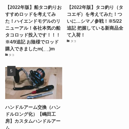
【2022年版】船タコ釣りお
【2022年版】タコ釣り（タ
すすめロッドを考えてみ
コエギ）を考えてみた！つ
た！ハイエンドモデルのリ
いに…シマノ参戦！※5/22
ニューアル！各社本気の船
追記 把握している新商品全
タコロッド投入です！！！
て入荷！
※4/9追記 お陰様でロッド
タコ
購入できましたm(_ _)m
タコ
ハンドルアーム交換（ハン
ドルロング化）【嶋田工
房】カスタムハンドルアー
ム