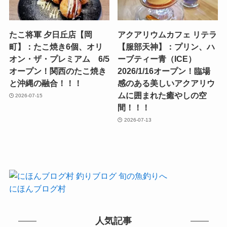
たこ将軍 夕日丘店【岡
アクアリウムカフェ リテラ
町】：たこ焼き6個、オリ
【服部天神】：プリン、ハ
オン・ザ・プレミアム 6/5
ーブティー青（ICE）
オープン！関西のたこ焼き
2026/1/16オープン！臨場
と沖縄の融合！！！
感のある美しいアクアリウ
ムに囲まれた癒やしの空
2026-07-15
間！！！
2026-07-13
にほんブログ村
人気記事