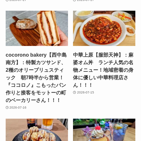
cocorono bakery【西中島
中華上原【服部天神】：麻
南方】：特製カツサンド、
婆オム丼 ランチ人気の名
2種のオリーブリュスティ
物メニュー！地域密着の身
ック 朝7時半から営業！
体に優しい中華料理店さ
『ココロノ』こもったパン
ん！！！
作りと接客をモットーの町
2026-07-15
のベーカリーさん！！！
2026-07-16