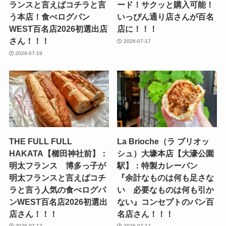
ランスと言えばコチラと言
ード！サクッと購入可能！
う本店！食べログパン
いっぴん通り店さんが百名
WEST百名店2026初選出店
店に！！！
さん！！！
2026-07-17
2026-07-19
THE FULL FULL
La Brioche（ラ ブリオッ
HAKATA【櫛田神社前】：
シュ）大壕本店【大濠公園
明太フランス 博多っ子が
駅】：特製カレーパン
明太フランスと言えばコチ
『余計なものは何も足さな
ラと言う人気の食べログパ
い 必要なものは何も引か
ンWEST百名店2026初選出
ない』コンセプトのパン百
店さん！！！
名店さん！！！
2026-07-17
2026-07-17