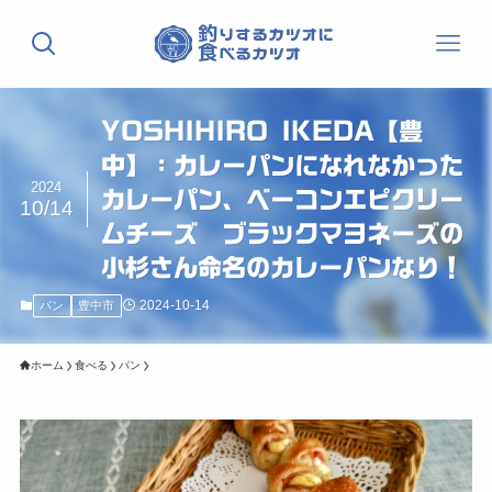
YOSHIHIRO IKEDA【豊
中】：カレーパンになれなかった
2024
カレーパン、ベーコンエピクリー
10/14
ムチーズ ブラックマヨネーズの
小杉さん命名のカレーパンなり！
2024-10-14
パン
豊中市
ホーム
食べる
パン