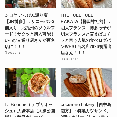
シロヤ いっぴん通り店
THE FULL FULL
【JR博多】：サニーパン2
HAKATA【櫛田神社前】：
個入り 北九州のソウルフ
明太フランス 博多っ子が
ード！サクッと購入可能！
明太フランスと言えばコチ
いっぴん通り店さんが百名
ラと言う人気の食べログパ
店に！！！
ンWEST百名店2026初選出
店さん！！！
2026-07-17
2026-07-17
La Brioche（ラ ブリオッ
cocorono bakery【西中島
シュ）大壕本店【大濠公園
南方】：特製カツサンド、