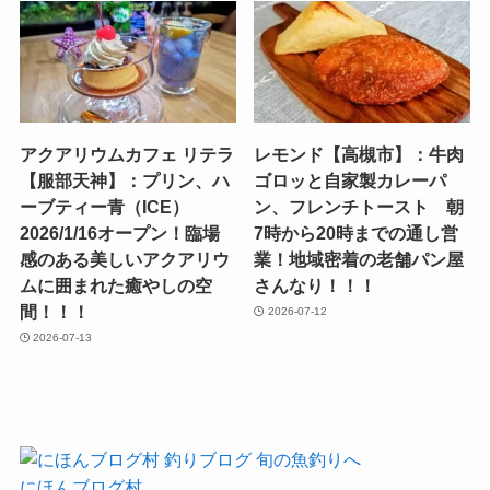
アクアリウムカフェ リテラ
レモンド【高槻市】：牛肉
【服部天神】：プリン、ハ
ゴロッと自家製カレーパ
ーブティー青（ICE）
ン、フレンチトースト 朝
2026/1/16オープン！臨場
7時から20時までの通し営
感のある美しいアクアリウ
業！地域密着の老舗パン屋
ムに囲まれた癒やしの空
さんなり！！！
間！！！
2026-07-12
2026-07-13
にほんブログ村