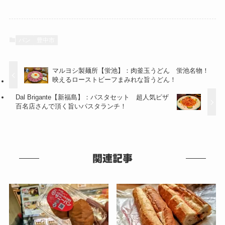
パン
豊中市
マルヨシ製麺所【蛍池】：肉釜玉うどん 蛍池名物！
映えるローストビーフまみれな旨うどん！
Dal Brigante【新福島】：パスタセット 超人気ピザ
百名店さんで頂く旨いパスタランチ！
関連記事