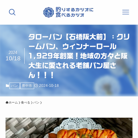
タローパン【石橋阪大前】：クリ
ームパン、ウィンナーロール
2024
1,929年創業！地域の方々と阪
10/18
大生に愛される老舗パン屋さ
ん！！！
2024-10-18
パン
豊中市
ホーム
食べる
パン