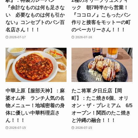
駅】：特製カレーパン
2種のオリーブリュスティ
『余計なものは何も足さな
ック 朝7時半から営業！
い 必要なものは何も引か
『ココロノ』こもったパン
ない』コンセプトのパン百
作りと接客をモットーの町
名店さん！！！
のベーカリーさん！！！
2026-07-17
2026-07-16
中華上原【服部天神】：麻
たこ将軍 夕日丘店【岡
婆オム丼 ランチ人気の名
町】：たこ焼き6個、オリ
物メニュー！地域密着の身
オン・ザ・プレミアム 6/5
体に優しい中華料理店さ
オープン！関西のたこ焼き
ん！！！
と沖縄の融合！！！
2026-07-15
2026-07-15