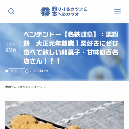
ベンテンドー【名鉄岐阜】：栗粉
餅 大正元年創業！栗好きにぜひ
2025
8/29
食べて欲しい和菓子・甘味処百名
店さん！！！
2025-08-29
スイーツ
ホーム
食べる
スイーツ