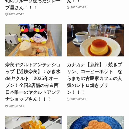
旬のフルーツ使ったクレー
ん！！！
プ屋さん！！！
2026-07-12
2026-07-15
奈良ヤクルトアンテナショ
カナカナ【京終】：焼きプ
ップ【近鉄奈良】：かき氷
リン、コーヒーホット な
deヤクルト 2025年オー
らまちの古民家カフェの人
プン！全国3店舗のみ＆西
気のレトロ焼きプリ
日本唯一のヤクルトアンテ
ン！！！
ナショップさん！！！
2026-07-11
2026-07-11