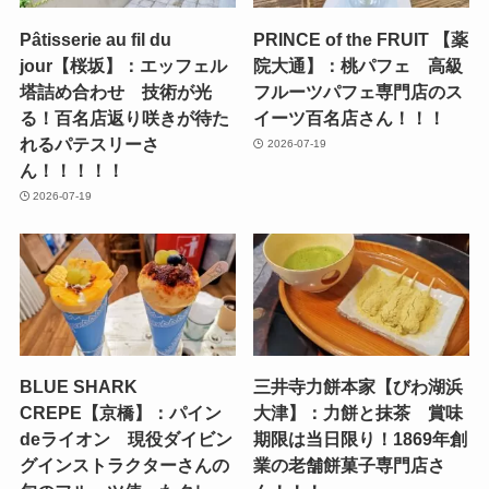
Pâtisserie au fil du
PRINCE of the FRUIT 【薬
jour【桜坂】：エッフェル
院大通】：桃パフェ 高級
塔詰め合わせ 技術が光
フルーツパフェ専門店のス
る！百名店返り咲きが待た
イーツ百名店さん！！！
れるパテスリーさ
2026-07-19
ん！！！！！
2026-07-19
BLUE SHARK
三井寺力餅本家【びわ湖浜
CREPE【京橋】：パイン
大津】：力餅と抹茶 賞味
deライオン 現役ダイビン
期限は当日限り！1869年創
グインストラクターさんの
業の老舗餅菓子専門店さ