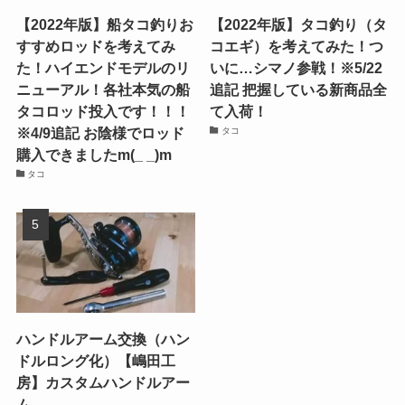
【2022年版】船タコ釣りお
【2022年版】タコ釣り（タ
すすめロッドを考えてみ
コエギ）を考えてみた！つ
た！ハイエンドモデルのリ
いに…シマノ参戦！※5/22
ニューアル！各社本気の船
追記 把握している新商品全
タコロッド投入です！！！
て入荷！
※4/9追記 お陰様でロッド
タコ
購入できましたm(_ _)m
タコ
ハンドルアーム交換（ハン
ドルロング化）【嶋田工
房】カスタムハンドルアー
ム