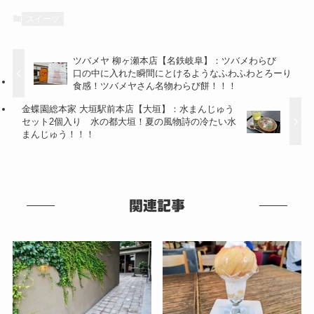
スイーツ
ツバメヤ 柳ヶ瀬本店【名鉄岐阜】：ツバメわらび
口の中に入れた瞬間にとけるようなふわふわとろーり
食感！ツバメヤさん名物わらび餅！！！
金蝶園総本家 大垣駅前本店【大垣】：水まんじゅう
セット2個入り 水の都大垣！夏の風物詩の冷たい水
まんじゅう！！！
関連記事