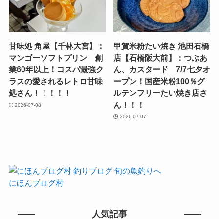
甘味処 角屋【千林大宮】：
甲賀米粉たい焼き 池田石橋
マンゴーソフトプリン 創
店【石橋阪大前】：つぶあ
業60年以上！コスパ最強ク
ん、カスタード 7/7七夕オ
ラスの愛されるレトロ甘味
ープン！国産米粉100％グ
処さん！！！！！
ルテンフリーたい焼き店さ
ん！！！
2026-07-08
2026-07-07
にほんブログ村
人気記事