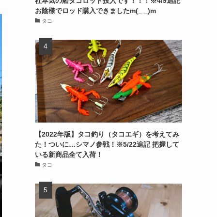
社本気の船タコロッド投入です！！！※4/9追記
お陰様でロッド購入できましたm(_ _)m
タコ
【2022年版】タコ釣り（タコエギ）を考えてみ
た！ついに…シマノ参戦！※5/22追記 把握して
いる新商品全て入荷！
タコ