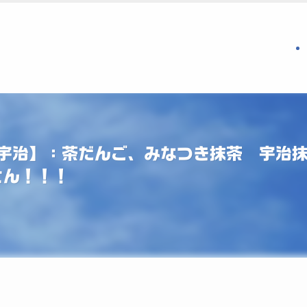
阪宇治】：茶だんご、みなつき抹茶 宇治
さん！！！