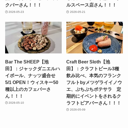
クバーさん！！！
ルスペース店さん！！！
2026-05-23
2026-05-21
Bar The SHEEP【池
Craft Beer Sloth【池
田】：ジャックダニエルハ
田】：クラフトビール3種
イボール、ナッツ盛合せ
飲み比べ、本気のフランク
5/1 OPEN！ウィスキー50
フルトbyメツゲライイノウ
種以上のカフェバーさ
エ、ぷちぷちポテサラ 定
ん！！！
期的にイベントをされるク
ラフトビアバーさん！！！
2026-05-10
2026-05-09