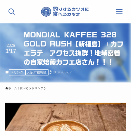
MONDIAL KAFFEE 328
GOLD RUSH【新福島】：カフ
2026
3/17
ェラテ アクセス抜群！地域密着
の自家焙煎カフェ店さん！！！
2026-03-17
ドリンク
大阪市福島区
ホーム
食べる
ドリンク