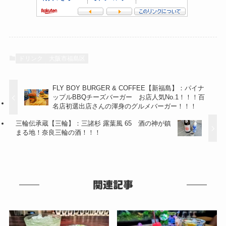
ドリンク
大阪市福島区
FLY BOY BURGER & COFFEE【新福島】：パイナ
ップルBBQチーズバーガー お店人気No.1！！！百
名店初選出店さんの渾身のグルメバーガー！！！
三輪伝承蔵【三輪】：三諸杉 露葉風 65 酒の神が鎮
まる地！奈良三輪の酒！！！
関連記事