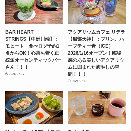
BAR HEART
アクアリウムカフェ リテラ
STRINGS【中洲川端】：
【服部天神】：プリン、ハ
モヒート 食べログ予約1
ーブティー青（ICE）
名からOK！心落ち着く正
2026/1/16オープン！臨場
統派オーセンティックバー
感のある美しいアクアリウ
さん！！！
ムに囲まれた癒やしの空
間！！！
2026-07-17
2026-07-13