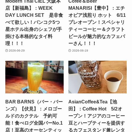
Modern Thai CIEL 大阪本
Cofee＆Beer
店【新福島】：WEEK
MANARISI【豊中】：エチ
DAY LUNCH SET 是非食
オピア浅煎り ホット 6/11
べて欲しい！バンコク5つ
プレオープン！スペシャリ
星ホテル出身のシェフが手
ティーコーヒー＆クラフト
掛ける本格的なタイ料
ビールが魅力的なカフェバ
理！！！
ーさん！！！
2026-06-29
2026-06-19
BAR BARNS（バー・バー
AsianCoffee&Tea【池
ンズ）【伏見】：メロゴー
田】：Coffee Hot 5/2オ
ルドのカクテル 予約可
ープン！アジアのコーヒー
能！食べログ全国バーNo.1
豆とハーブティーを提供す
店！至高のオーセンティッ
るカフェスタンド兼レンタ