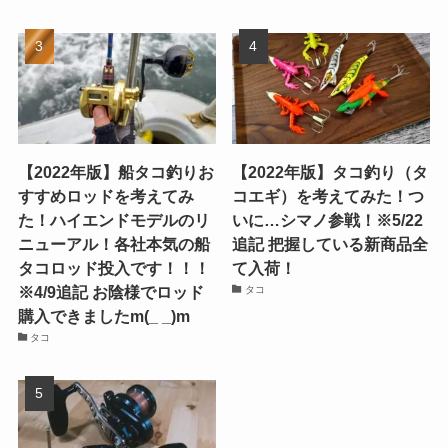
【2022年版】船タコ釣りお
【2022年版】タコ釣り（タ
すすめロッドを考えてみ
コエギ）を考えてみた！つ
た！ハイエンドモデルのリ
いに…シマノ参戦！※5/22
ニューアル！各社本気の船
追記 把握している新商品全
タコロッド投入です！！！
て入荷！
※4/9追記 お陰様でロッド
タコ
購入できましたm(_ _)m
タコ