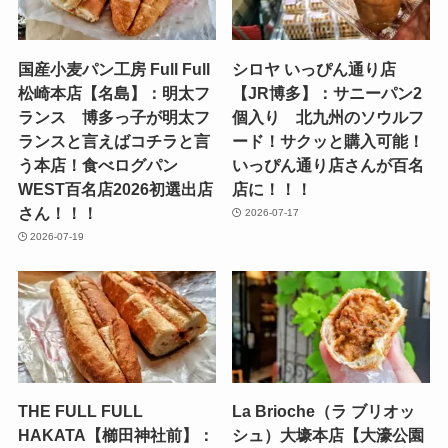
国産小麦パン工房 Full Full
シロヤ いっぴん通り店
松崎本店【名島】：明太フ
【JR博多】：サニーパン2
ランス 博多っ子が明太フ
個入り 北九州のソウルフ
ランスと言えばコチラと言
ード！サクッと購入可能！
う本店！食べログパン
いっぴん通り店さんが百名
WEST百名店2026初選出店
店に！！！
さん！！！
2026-07-17
2026-07-19
THE FULL FULL
La Brioche（ラ ブリオッ
HAKATA【櫛田神社前】：
シュ）大壕本店【大濠公園