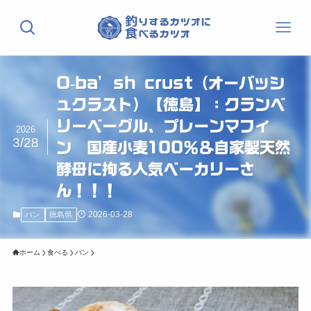
O-ba’sh crust（オーバッシ
ュクラスト）【徳島】：クランベ
リーベーグル、プレーンマフィ
2026
3/28
ン 国産小麦100％＆自家製天然
酵母に拘る人気ベーカリーさ
ん！！！
2026-03-28
パン
徳島県
ホーム
食べる
パン