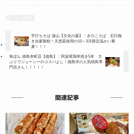
パン
徳島県
手打ちそば 遊山【文化の森】：きのこそば 石臼挽
き自家製粉！天恵菇使用の10～3月限定温かい蕎
麦！！！
鳥ぼん 徳島本町店【徳島】：阿波尾鶏串焼き5本 大
ぶりでジューシーのコスパよし！徳島市の人気焼鳥専
門店さん！！！！！
関連記事