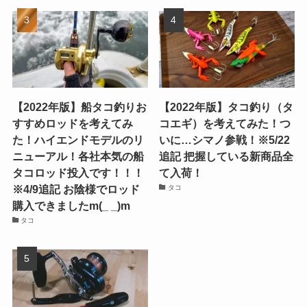
【2022年版】船タコ釣りお
【2022年版】タコ釣り（タ
すすめロッドを考えてみ
コエギ）を考えてみた！つ
た！ハイエンドモデルのリ
いに…シマノ参戦！※5/22
ニューアル！各社本気の船
追記 把握している新商品全
タコロッド投入です！！！
て入荷！
※4/9追記 お陰様でロッド
タコ
購入できましたm(_ _)m
タコ