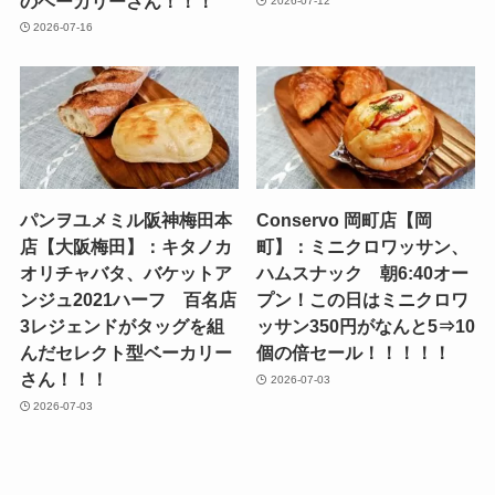
のベーカリーさん！！！
2026-07-12
2026-07-16
パンヲユメミル阪神梅田本
Conservo 岡町店【岡
店【大阪梅田】：キタノカ
町】：ミニクロワッサン、
オリチャバタ、バケットア
ハムスナック 朝6:40オー
ンジュ2021ハーフ 百名店
プン！この日はミニクロワ
3レジェンドがタッグを組
ッサン350円がなんと5⇒10
んだセレクト型ベーカリー
個の倍セール！！！！！
さん！！！
2026-07-03
2026-07-03