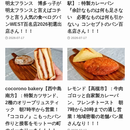
明太フランス 博多っ子が
駅】：特製カレーパン
明太フランスと言えばコチ
『余計なものは何も足さな
ラと言う人気の食べログパ
い 必要なものは何も引か
ンWEST百名店2026初選出
ない』コンセプトのパン百
店さん！！！
名店さん！！！
2026-07-17
2026-07-17
cocorono bakery【西中島
レモンド【高槻市】：牛肉
南方】：特製カツサンド、
ゴロッと自家製カレーパ
2種のオリーブリュスティ
ン、フレンチトースト 朝
ック 朝7時半から営業！
7時から20時までの通し営
『ココロノ』こもったパン
業！地域密着の老舗パン屋
作りと接客をモットーの町
さんなり！！！