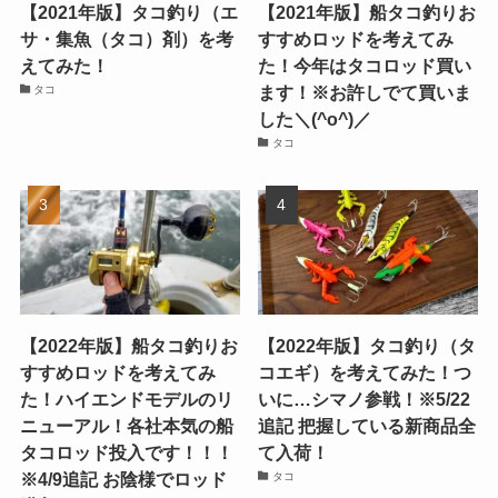
【2021年版】タコ釣り（エ
【2021年版】船タコ釣りお
サ・集魚（タコ）剤）を考
すすめロッドを考えてみ
えてみた！
た！今年はタコロッド買い
ます！※お許しでて買いま
タコ
した＼(^o^)／
タコ
【2022年版】船タコ釣りお
【2022年版】タコ釣り（タ
すすめロッドを考えてみ
コエギ）を考えてみた！つ
た！ハイエンドモデルのリ
いに…シマノ参戦！※5/22
ニューアル！各社本気の船
追記 把握している新商品全
タコロッド投入です！！！
て入荷！
※4/9追記 お陰様でロッド
タコ