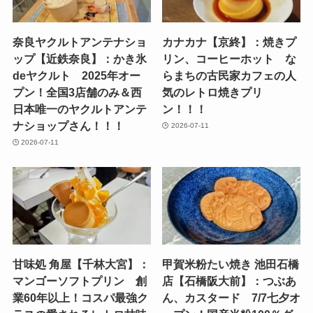
奈良ヤクルトアンテナショ
カナカナ【京終】：焼きプ
ップ【近鉄奈良】：かき氷
リン、コーヒーホット な
deヤクルト 2025年オー
らまちの古民家カフェの人
プン！全国3店舗のみ＆西
気のレトロ焼きプリ
日本唯一のヤクルトアンテ
ン！！！
ナショップさん！！！
2026-07-11
2026-07-11
甘味処 角屋【千林大宮】：
甲賀米粉たい焼き 池田石橋
マンゴーソフトプリン 創
店【石橋阪大前】：つぶあ
業60年以上！コスパ最強ク
ん、カスタード 7/7七夕オ