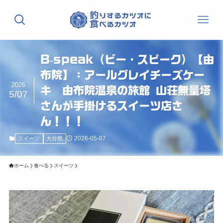
B-speak（ビー・スピーク）【由
布院】：アールグレイチーズケー
2026
キ 由布院温泉の旅館 山荘無量塔
5/07
さんが手掛けるスイーツ店さ
ん！！！
2026-05-07
スイーツ
大分県
ホーム
食べる
スイーツ