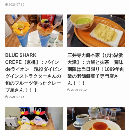
2026-07-19
BLUE SHARK
三井寺力餅本家【びわ湖浜
CREPE【京橋】：パイン
大津】：力餅と抹茶 賞味
deライオン 現役ダイビン
期限は当日限り！1869年創
グインストラクターさんの
業の老舗餅菓子専門店さ
旬のフルーツ使ったクレー
ん！！！
プ屋さん！！！
2026-07-12
2026-07-15