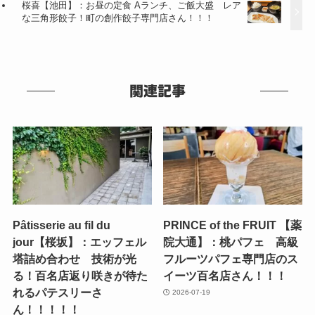
桜喜【池田】：お昼の定食 Aランチ、ご飯大盛 レア
な三角形餃子！町の創作餃子専門店さん！！！
関連記事
Pâtisserie au fil du
PRINCE of the FRUIT 【薬
jour【桜坂】：エッフェル
院大通】：桃パフェ 高級
塔詰め合わせ 技術が光
フルーツパフェ専門店のス
る！百名店返り咲きが待た
イーツ百名店さん！！！
れるパテスリーさ
2026-07-19
ん！！！！！