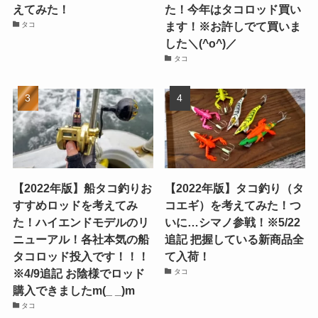
えてみた！
た！今年はタコロッド買い
ます！※お許しでて買いま
タコ
した＼(^o^)／
タコ
【2022年版】船タコ釣りお
【2022年版】タコ釣り（タ
すすめロッドを考えてみ
コエギ）を考えてみた！つ
た！ハイエンドモデルのリ
いに…シマノ参戦！※5/22
ニューアル！各社本気の船
追記 把握している新商品全
タコロッド投入です！！！
て入荷！
※4/9追記 お陰様でロッド
タコ
購入できましたm(_ _)m
タコ