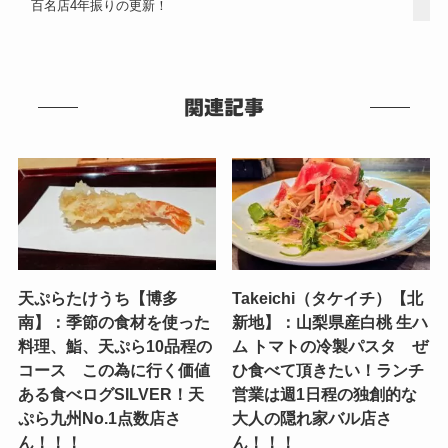
百名店4年振りの更新！
関連記事
天ぷらたけうち【博多
Takeichi（タケイチ）【北
南】：季節の食材を使った
新地】：山梨県産白桃 生ハ
料理、鮨、天ぷら10品程の
ム トマトの冷製パスタ ぜ
コース この為に行く価値
ひ食べて頂きたい！ランチ
ある食べログSILVER！天
営業は週1日程の独創的な
ぷら九州No.1点数店さ
大人の隠れ家バル店さ
ん！！！
ん！！！