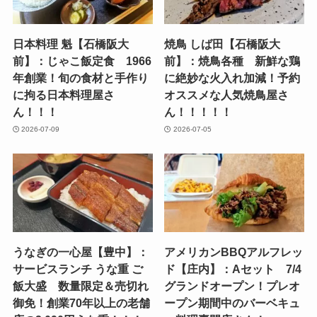
日本料理 魁【石橋阪大
焼鳥 しば田【石橋阪大
前】：じゃこ飯定食 1966
前】：焼鳥各種 新鮮な鶏
年創業！旬の食材と手作り
に絶妙な火入れ加減！予約
に拘る日本料理屋さ
オススメな人気焼鳥屋さ
ん！！！
ん！！！！！
2026-07-09
2026-07-05
うなぎの一心屋【豊中】：
アメリカンBBQアルフレッ
サービスランチ うな重 ご
ド【庄内】：Aセット 7/4
飯大盛 数量限定＆売切れ
グランドオープン！プレオ
御免！創業70年以上の老舗
ープン期間中のバーベキュ