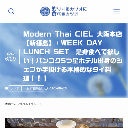
Modern Thai CIEL 大阪本店
【新福島】：WEEK DAY
LUNCH SET 是非食べて欲し
2026
6/29
い！バンコク5つ星ホテル出身のシ
ェフが手掛ける本格的なタイ料
理！！！
2026-06-29
ランチ
大阪市福島区
ホーム
食べる
ランチ