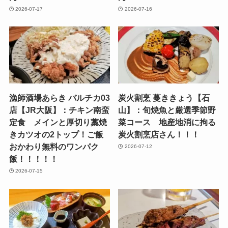
2026-07-17
2026-07-16
漁師酒場あらき バルチカ03
炭火割烹 蔓ききょう【石
店【JR大阪】：チキン南蛮
山】：旬焼魚と厳選季節野
定食 メインと厚切り藁焼
菜コース 地産地消に拘る
きカツオの2トップ！ご飯
炭火割烹店さん！！！
おかわり無料のワンパク
2026-07-12
飯！！！！！
2026-07-15