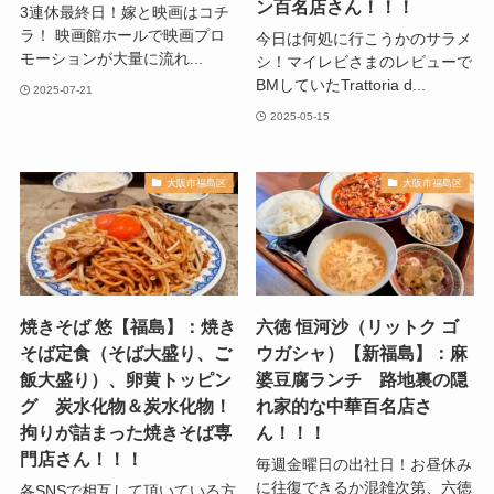
ン百名店さん！！！
3連休最終日！嫁と映画はコチ
ラ！ 映画館ホールで映画プロ
今日は何処に行こうかのサラメ
モーションが大量に流れ...
シ！マイレビさまのレビューで
BMしていたTrattoria d...
2025-07-21
2025-05-15
大阪市福島区
大阪市福島区
焼きそば 悠【福島】：焼き
六徳 恒河沙（リットク ゴ
そば定食（そば大盛り、ご
ウガシャ）【新福島】：麻
飯大盛り）、卵黄トッピン
婆豆腐ランチ 路地裏の隠
グ 炭水化物＆炭水化物！
れ家的な中華百名店さ
拘りが詰まった焼きそば専
ん！！！
門店さん！！！
毎週金曜日の出社日！お昼休み
に往復できるか混雑次第、六徳
各SNSで相互して頂いている方