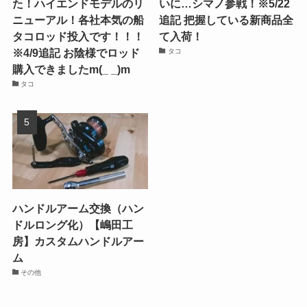
た！ハイエンドモデルのリ
いに…シマノ参戦！※5/22
ニューアル！各社本気の船
追記 把握している新商品全
タコロッド投入です！！！
て入荷！
※4/9追記 お陰様でロッド
タコ
購入できましたm(_ _)m
タコ
ハンドルアーム交換（ハン
ドルロング化）【嶋田工
房】カスタムハンドルアー
ム
その他