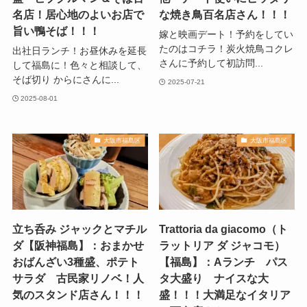
名店！居心地のよいお店で
な焼き鳥百名店さん！！！
旨い鴨そば！！！
嫁と映画デート！予約をしてい
たのはコチラ！炭火焼鳥コクレ
出社日ランチ！お昼休みを延長
さんに予約して初訪問...
して福島に！色々と相談して、
そば切り からにさんに...
2025-07-21
2025-08-01
大阪市福島区
大阪市福島区
立ち呑み ジャックとマチル
Trattoria da giacomo（ト
ダ【阪神福島】：おまかせ
ラットリア ダ ジャコモ）
おばんざい3種盛、ポテト
【福島】：Aランチ パス
サラダ 古民家リノベ！人
タ大盛り ナイスな大
気のスタンド店さん！！！
盛！！！大満足なイタリア