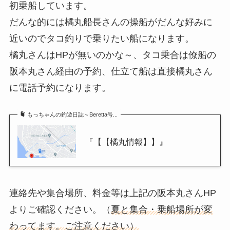
初乗船しています。
だんな的には橘丸船長さんの操船がだんな好みに
近いのでタコ釣りで乗りたい船になります。
橘丸さんはHPが無いのかな～、タコ乗合は僚船の
阪本丸さん経由の予約、仕立て船は直接橘丸さん
に電話予約になります。
もっちゃんの釣遊日誌～Beretta号...
『【【橘丸情報】】』
連絡先や集合場所、料金等は上記の阪本丸さんHP
よりご確認ください。（
夏と集合・乗船場所が変
わってます。ご注意ください）