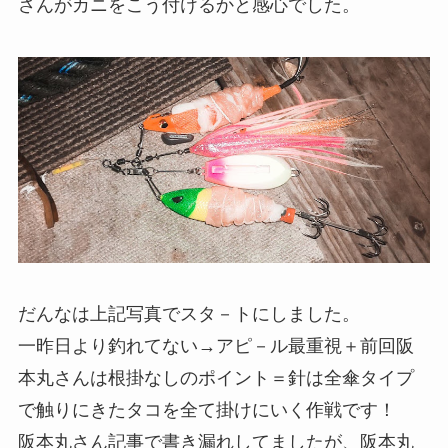
さんがカニをこう付けるかと感心でした。
だんなは上記写真でスタ－トにしました。
一昨日より釣れてない→アピ－ル最重視＋前回阪
本丸さんは根掛なしのポイント＝針は全傘タイプ
で触りにきたタコを全て掛けにいく作戦です！
阪本丸さん記事で書き漏れしてましたが、阪本丸