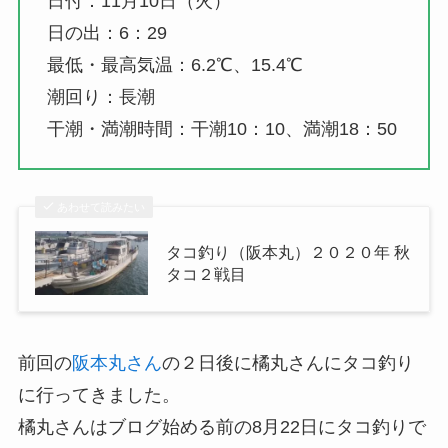
日付：11月10日（火）
日の出：6：29
最低・最高気温：6.2℃、15.4℃
潮回り：長潮
干潮・満潮時間：干潮10：10、満潮18：50
あわせて読みたい
タコ釣り（阪本丸）２０２０年 秋
タコ２戦目
前回の
阪本丸さん
の２日後に橘丸さんにタコ釣り
に行ってきました。
橘丸さんはブログ始める前の8月22日にタコ釣りで