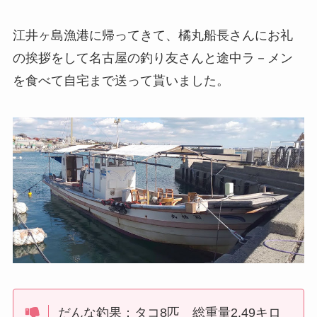
江井ヶ島漁港に帰ってきて、橘丸船長さんにお礼
の挨拶をして名古屋の釣り友さんと途中ラ－メン
を食べて自宅まで送って貰いました。
だんな釣果：タコ8匹 総重量2.49キロ