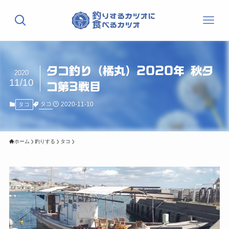
タコ釣り（橘丸）2020年 秋タ
2020
11/10
コ第3戦目
2020-11-10
タコ
タコ
ホーム
釣りする
タコ