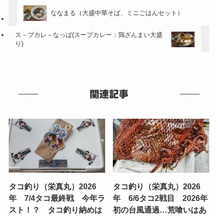
ななまる（大盛中華そば、ミニごはんセット）
ス－プカレ－なっぱ(スープカレー：鶏ざんまい大盛
り)
関連記事
タコ釣り（栄真丸）2026
タコ釣り（栄真丸）2026
年 7/4タコ最終戦 今年ラ
年 6/6タコ2戦目 2026年
スト！？ タコ釣り納めは
初の台風通過…荒喰いはあ