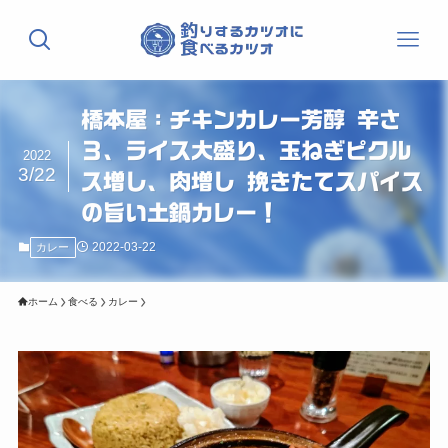
橋本屋：チキンカレー芳醇 辛さ
３、ライス大盛り、玉ねぎピクル
2022
3/22
ス増し、肉増し 挽きたてスパイス
の旨い土鍋カレー！
2022-03-22
カレー
ホーム
食べる
カレー