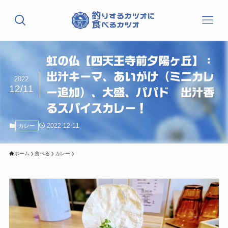
虹の仏【四天王寺前夕陽ヶ丘】：
出汁キーマ、あいがけ（ミニカレ
2022
12/11
ー追加）、大盛、パパド 出汁香
るスパイスカレー！
2022-12-11
カレー
ホーム
食べる
カレー