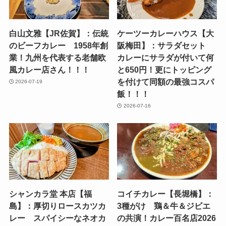
白山文雅【JR佐賀】：伝統
ケーツーカレーハウス【大
のビーフカレー 1958年創
阪梅田】：サラダセット
業！九州を代表する老舗欧
カレーにサラダが付いて何
風カレー店さん！！！
と650円！更にトッピング
を付けて同額の最強コスパ
2026-07-19
飯！！！
2026-07-16
シャンカラ堂 本店【福
コイチカレー【長堀橋】：
島】：厚切りロースカツカ
3種がけ 鶏＆牛＆ジビエ
レー スパイシーなネオカ
の共演！カレー百名店2026