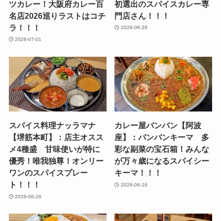
ツカレー！大阪府カレー百
初選出のスパイスカレー専
名店2026巡りラストはコチ
門店さん！！！
ラ！！！
2026-06-28
2026-07-01
スパイス料理ナッラマナ
カレー屋バンバン【阿波
【堺筋本町】：店主オスス
座】：バンバンキーマ 多
メ4種盛 甘味使いが特に
彩な副菜の宝石箱！みんな
優秀！唯我独尊！オンリー
が万々歳になるスパイシー
ワンのスパイスプレー
キーマ！！！
ト！！！
2026-06-16
2026-06-26