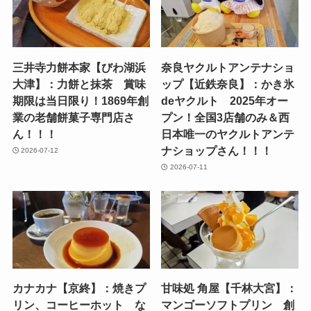
三井寺力餅本家【びわ湖浜
奈良ヤクルトアンテナショ
大津】：力餅と抹茶 賞味
ップ【近鉄奈良】：かき氷
期限は当日限り！1869年創
deヤクルト 2025年オー
業の老舗餅菓子専門店さ
プン！全国3店舗のみ＆西
ん！！！
日本唯一のヤクルトアンテ
ナショップさん！！！
2026-07-12
2026-07-11
カナカナ【京終】：焼きプ
甘味処 角屋【千林大宮】：
リン、コーヒーホット な
マンゴーソフトプリン 創