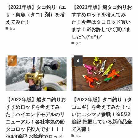
【2021年版】タコ釣り（エ
【2021年版】船タコ釣りお
サ・集魚（タコ）剤）を考
すすめロッドを考えてみ
えてみた！
た！今年はタコロッド買い
ます！※お許しでて買いま
タコ
した＼(^o^)／
タコ
【2022年版】船タコ釣りお
【2022年版】タコ釣り（タ
すすめロッドを考えてみ
コエギ）を考えてみた！つ
た！ハイエンドモデルのリ
いに…シマノ参戦！※5/22
ニューアル！各社本気の船
追記 把握している新商品全
タコロッド投入です！！！
て入荷！
※4/9追記 お陰様でロッド
タコ