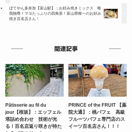
ぼてやん多奈加【富山駅】：お好み焼きミックス 唯
我独尊！マヨたっぷりの四角形！富山県唯一のお好み
焼き百名店さん！
関連記事
Pâtisserie au fil du
PRINCE of the FRUIT 【薬
jour【桜坂】：エッフェル
院大通】：桃パフェ 高級
塔詰め合わせ 技術が光
フルーツパフェ専門店のス
る！百名店返り咲きが待た
イーツ百名店さん！！！