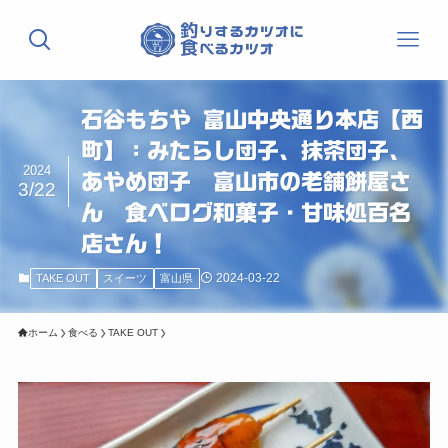
石谷もちや 富山中央通り本店【西
町】：みたらし団子、抹茶団子、
2024
あやめ団子 富山市の老舗餅屋さ
3/22
ん 食べログ和菓子・甘味処百名
店さん！
2024-03-22
TAKE OUT
スイーツ
富山県
ホーム
食べる
TAKE OUT