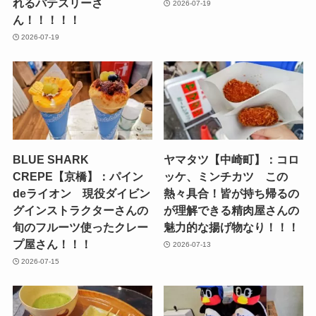
れるパテスリーさ
2026-07-19
ん！！！！！
2026-07-19
BLUE SHARK
ヤマタツ【中崎町】：コロ
CREPE【京橋】：パイン
ッケ、ミンチカツ この
deライオン 現役ダイビン
熱々具合！皆が持ち帰るの
グインストラクターさんの
が理解できる精肉屋さんの
旬のフルーツ使ったクレー
魅力的な揚げ物なり！！！
プ屋さん！！！
2026-07-13
2026-07-15