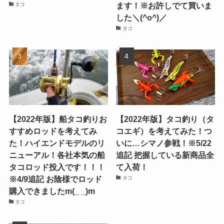
ます！※お許しでて買いま
タコ
した＼(^o^)／
タコ
【2022年版】船タコ釣りお
【2022年版】タコ釣り（タ
すすめロッドを考えてみ
コエギ）を考えてみた！つ
た！ハイエンドモデルのリ
いに…シマノ参戦！※5/22
ニューアル！各社本気の船
追記 把握している新商品全
タコロッド投入です！！！
て入荷！
※4/9追記 お陰様でロッド
タコ
購入できましたm(_ _)m
タコ