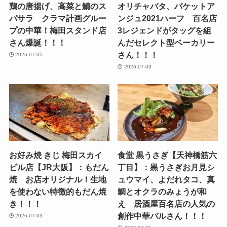
鶏の唐揚げ、高菜と鯖のス
オリチャバタ、バケットア
パサラ クラマ計画グルー
ンジュ2021ハーフ 百名店
プの中華！梅田スタンド店
3レジェンドがタッグを組
さん爆誕！！！
んだセレクト型ベーカリー
さん！！！
2026-07-05
2026-07-03
お好み焼 きじ 梅田スカイ
食堂 黒うさぎ【天神橋筋六
ビル店【JR大阪】：もだん
丁目】：黒うさぎお月見シ
焼 お店オリジナル！生地
ュウマイ、よだれタコ、真
を使わない特徴的もだん焼
鯛とオクラのみょうが和
き！！！
え 居酒屋百名店の人気の
創作中華バルさん！！！
2026-07-03