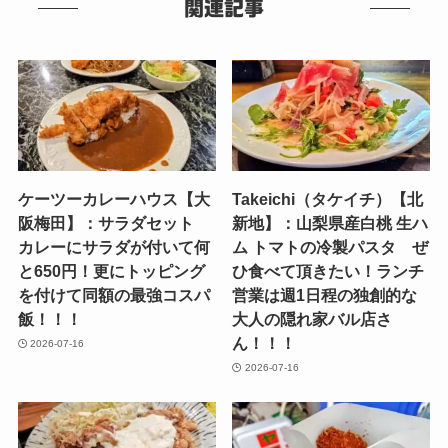
関連記事
ケーツーカレーハウス【大
Takeichi（タケイチ）【北
阪梅田】：サラダセット
新地】：山梨県産白桃 生ハ
カレーにサラダが付いて何
ム トマトの冷製パスタ ぜ
と650円！更にトッピング
ひ食べて頂きたい！ランチ
を付けて同額の最強コスパ
営業は週1日程の独創的な
飯！！！
大人の隠れ家バル店さ
ん！！！
2026-07-16
2026-07-16