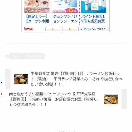
カレー
大阪市北区
中華麺食堂 亀吉【谷町四丁目】：ラーメン炒飯セッ
ト（醤油） 平日ランチ営業のみ！それでも絶対食べ
たい旨い炒飯！！！
肉と魚がうまい酒場 ニューツルマツ KITTE大阪店
【西梅田】：箱盛り御膳 お店自慢のお造り箱盛り、
もつ煮の組合せ！！！