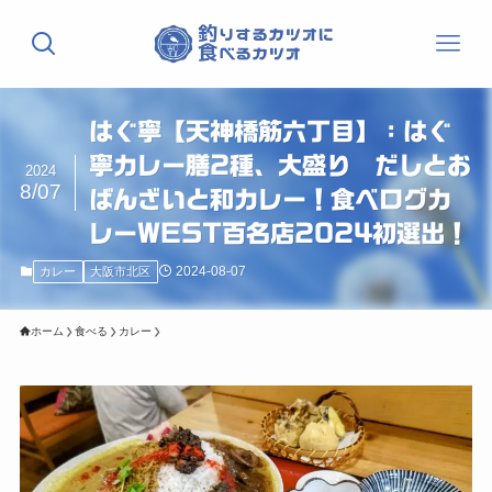
はぐ寧【天神橋筋六丁目】：はぐ
寧カレー膳2種、大盛り だしとお
2024
8/07
ばんざいと和カレー！食べログカ
レーWEST百名店2024初選出！
2024-08-07
カレー
大阪市北区
ホーム
食べる
カレー