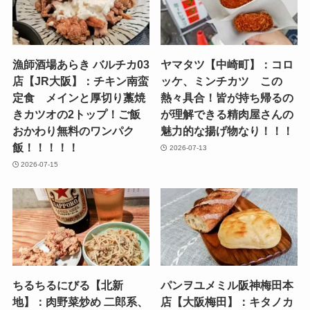
漁師酒場あらき バルチカ03
ヤマタツ【中崎町】：コロ
店【JR大阪】：チキン南蛮
ッケ、ミンチカツ この
定食 メインと厚切り藁焼
熱々具合！皆が持ち帰るの
きカツオの2トップ！ご飯
が理解できる精肉屋さんの
おかわり無料のワンパク
魅力的な揚げ物なり！！！
飯！！！！！
2026-07-13
2026-07-15
ちるちるにびる【北新
パンヲユメミル阪神梅田本
地】：肉野菜炒め 二郎系、
店【大阪梅田】：キタノカ