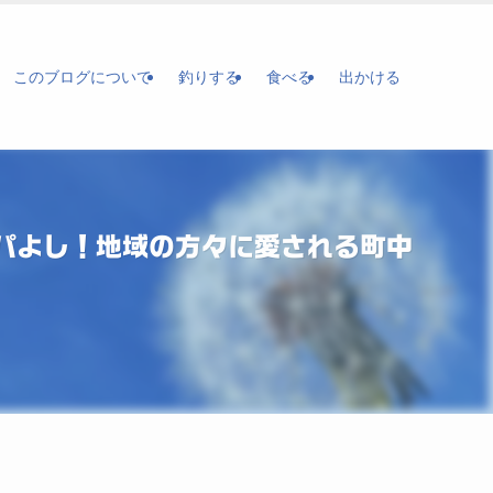
このブログについて
釣りする
食べる
出かける
パよし！地域の方々に愛される町中