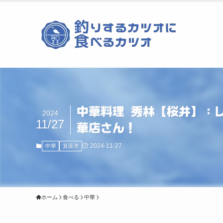
中華料理 秀林【桜井】：
2024
11/27
華店さん！
2024-11-27
中華
箕面市
ホーム
食べる
中華