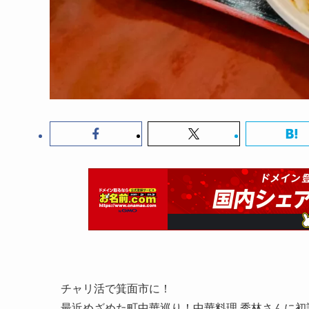
チャリ活で箕面市に！
最近めざめた町中華巡り！中華料理 秀林さんに初