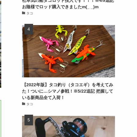
社本気の船タコロッド投入です！！！※4/9追記
お陰様でロッド購入できましたm(_ _)m
タコ
【2022年版】タコ釣り（タコエギ）を考えてみ
た！ついに…シマノ参戦！※5/22追記 把握して
いる新商品全て入荷！
タコ