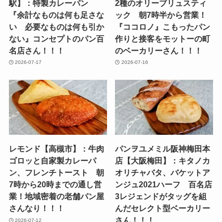
駅】：特製カレーパン
2種のオリーブリュスティ
『余計なものは何も足さな
ック 朝7時半から営業！
い 必要なものは何も引か
『ココロノ』こもったパン
ない』コンセプトのパン百
作りと接客をモットーの町
名店さん！！！
のベーカリーさん！！！
2026-07-17
2026-07-16
レモンド【高槻市】：牛肉
パンヲユメミル阪神梅田本
ゴロッと自家製カレーパ
店【大阪梅田】：キタノカ
ン、フレンチトースト 朝
オリチャバタ、バケットア
7時から20時までの通し営
ンジュ2021ハーフ 百名店
業！地域密着の老舗パン屋
3レジェンドがタッグを組
さんなり！！！
んだセレクト型ベーカリー
さん！！！
2026-07-12