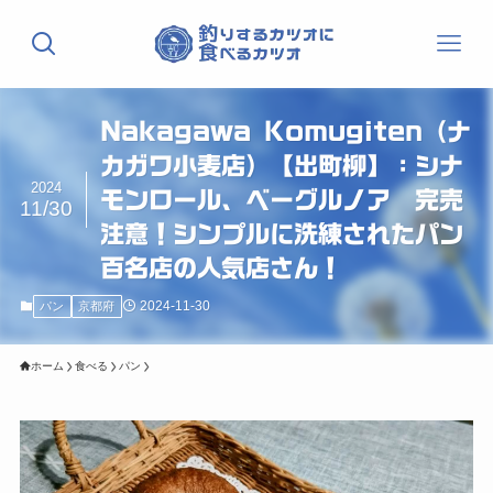
Nakagawa Komugiten（ナ
カガワ小麦店）【出町柳】：シナ
2024
モンロール、ベーグルノア 完売
11/30
注意！シンプルに洗練されたパン
百名店の人気店さん！
2024-11-30
パン
京都府
ホーム
食べる
パン