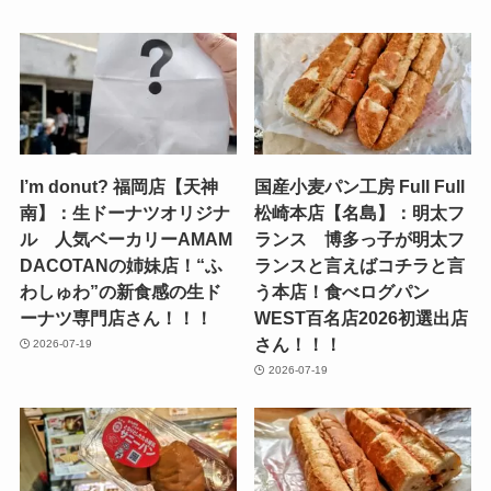
I’m donut? 福岡店【天神
国産小麦パン工房 Full Full
南】：生ドーナツオリジナ
松崎本店【名島】：明太フ
ル 人気ベーカリーAMAM
ランス 博多っ子が明太フ
DACOTANの姉妹店！“ふ
ランスと言えばコチラと言
わしゅわ”の新食感の生ド
う本店！食べログパン
ーナツ専門店さん！！！
WEST百名店2026初選出店
さん！！！
2026-07-19
2026-07-19