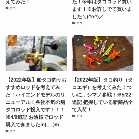
えてみた！
た！今年はタコロッド買い
ます！※お許しでて買いま
タコ
した＼(^o^)／
タコ
【2022年版】船タコ釣りお
【2022年版】タコ釣り（タ
すすめロッドを考えてみ
コエギ）を考えてみた！つ
た！ハイエンドモデルのリ
いに…シマノ参戦！※5/22
ニューアル！各社本気の船
追記 把握している新商品全
タコロッド投入です！！！
て入荷！
※4/9追記 お陰様でロッド
タコ
購入できましたm(_ _)m
タコ