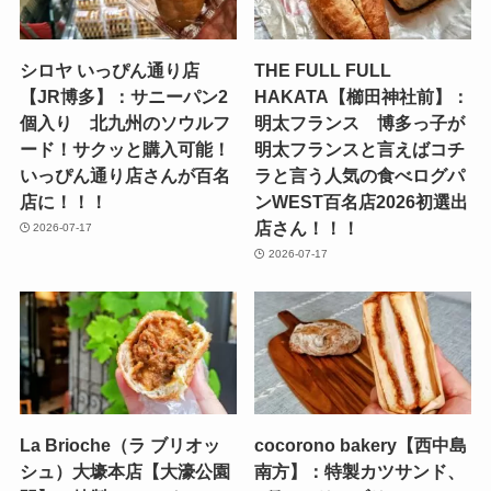
シロヤ いっぴん通り店
THE FULL FULL
【JR博多】：サニーパン2
HAKATA【櫛田神社前】：
個入り 北九州のソウルフ
明太フランス 博多っ子が
ード！サクッと購入可能！
明太フランスと言えばコチ
いっぴん通り店さんが百名
ラと言う人気の食べログパ
店に！！！
ンWEST百名店2026初選出
店さん！！！
2026-07-17
2026-07-17
La Brioche（ラ ブリオッ
cocorono bakery【西中島
シュ）大壕本店【大濠公園
南方】：特製カツサンド、