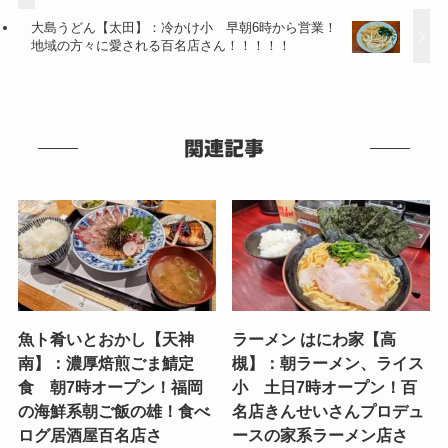
大島うどん【太田】：冷かけ小 早朝6時から営業！
地域の方々に愛される百名店さん！！！！！
関連記事
魚ト肴いとおかし【天神
ラーメン はにわ家【高
南】：濃厚焙煎ごま鯖定
槻】：朝ラーメン、ライス
食 朝7時オープン！福岡
小 土日7時オープン！百
の海鮮系朝ご飯の雄！食べ
名店きんせいさんプロデュ
ログ居酒屋百名店さ
ースの家系ラーメン店さ