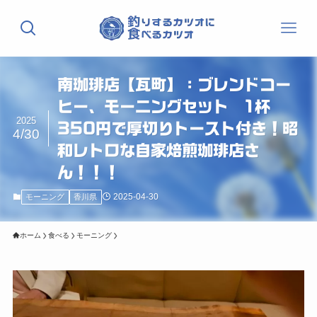
南珈琲店【瓦町】：ブレンドコー
ヒー、モーニングセット 1杯
2025
350円で厚切りトースト付き！昭
4/30
和レトロな自家焙煎珈琲店さ
ん！！！
2025-04-30
モーニング
香川県
ホーム
食べる
モーニング