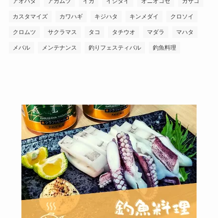
アオハタ
アカムツ
イカ
イシダイ
オニオコゼ
カサゴ
カスタマイズ
カワハギ
キジハタ
キンメダイ
クロソイ
クロムツ
サクラマス
タコ
タチウオ
マダラ
マハタ
メバル
メンテナンス
釣りフェスティバル
釣魚料理