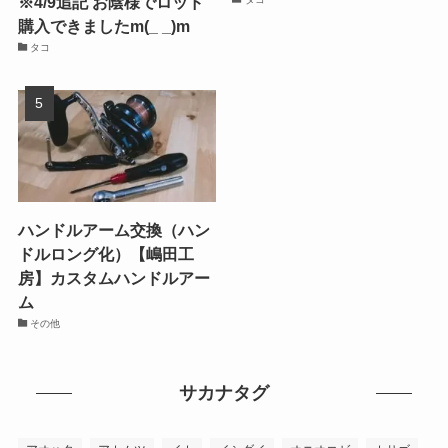
※4/9追記 お陰様でロッド
購入できましたm(_ _)m
タコ
ハンドルアーム交換（ハン
ドルロング化）【嶋田工
房】カスタムハンドルアー
ム
その他
サカナタグ