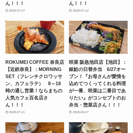
ん！！！
ん！！！
2026-07-17
2026-07-12
ROKUMEI COFFEE 奈良店
咲菜 阪急池田店【池田】：
【近鉄奈良】：MORNING
銀鮭の日替弁当 6/27オー
SET（フレンチクロワッサ
プン！『お母さんが愛情を
ン、カフェラテ） 8～18
込めてつくってくれる料理
時の通し営業！ならまちの
が一番、咲菜は二番目であ
人気カフェ百名店さ
りたい』がコンセプトのお
ん！！！
弁当・惣菜店さん！！！
2026-07-11
2026-06-27