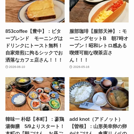
853coffee【豊中】：ビタ
服部珈琲【服部天神】：モ
ーブレンド モーニングは
ーニングセットB 朝7時オ
ドリンクにトースト無料！
ープン！昭和レトロ感ある
自家焙煎に拘るシックでお
喫煙可能な喫茶店さ
洒落なカフェ店さん！！！
ん！！！
2026-06-10
2026-05-16
韓味一 朴邸【本町】：蔘鶏
add knot（アドノット）
湯御膳 5/9よりスタート！
【曽根】：山形美幸卵の卵
本町の『朝ごはん、お昼ご
かけごはん 倉庫リノベの