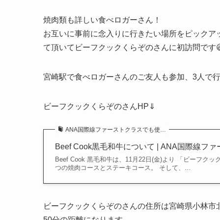
焼肉類も詳しい食べロガーさん！
お互いに事前に念入りに行きたい場所をピックア
て頂いてビーフクックくらぞのさんに初訪問です
宮崎駅で食べロガーさんのご友人も参加、3人で
ビーフクックくらぞのさんHP⇓
ANA国際線ファーストクラスでも使…
Beef Cook黒毛和牛について | ANA国
Beef Cook 黒毛和牛は、11月22日(金)より 「ビ
つの焼肉コースとステーキコース。 そして、…
ビーフクックくらぞのさんの住所は宮崎県小林市北
50分の距離になります。