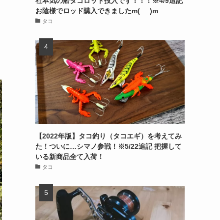
社本気の船タコロッド投入です！！！※4/9追記
お陰様でロッド購入できましたm(_ _)m
タコ
【2022年版】タコ釣り（タコエギ）を考えてみ
た！ついに…シマノ参戦！※5/22追記 把握して
いる新商品全て入荷！
タコ