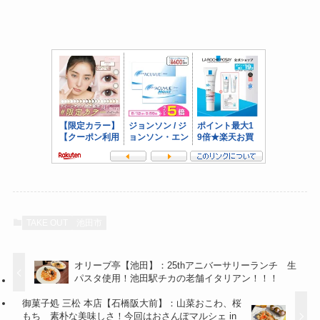
TAKE OUT
池田市
オリーブ亭【池田】：25thアニバーサリーランチ 生
パスタ使用！池田駅チカの老舗イタリアン！！！
御菓子処 三松 本店【石橋阪大前】：山菜おこわ、桜
もち 素朴な美味しさ！今回はおさんぽマルシェ in