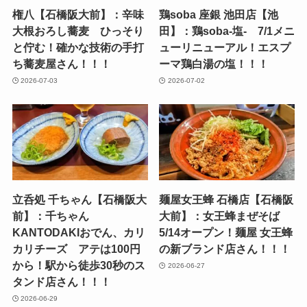
権八【石橋阪大前】：辛味
鶏soba 座銀 池田店【池
大根おろし蕎麦 ひっそり
田】：鶏soba-塩- 7/1メニ
と佇む！確かな技術の手打
ューリニューアル！エスプ
ち蕎麦屋さん！！！
ーマ鶏白湯の塩！！！
2026-07-03
2026-07-02
立呑処 千ちゃん【石橋阪大
麺屋女王蜂 石橋店【石橋阪
前】：千ちゃん
大前】：女王蜂まぜそば
KANTODAKIおでん、カリ
5/14オープン！麺屋 女王蜂
カリチーズ アテは100円
の新ブランド店さん！！！
から！駅から徒歩30秒のス
2026-06-27
タンド店さん！！！
2026-06-29