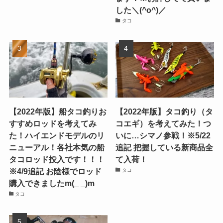
した＼(^o^)／
タコ
【2022年版】船タコ釣りお
【2022年版】タコ釣り（タ
すすめロッドを考えてみ
コエギ）を考えてみた！つ
た！ハイエンドモデルのリ
いに…シマノ参戦！※5/22
ニューアル！各社本気の船
追記 把握している新商品全
タコロッド投入です！！！
て入荷！
※4/9追記 お陰様でロッド
タコ
購入できましたm(_ _)m
タコ