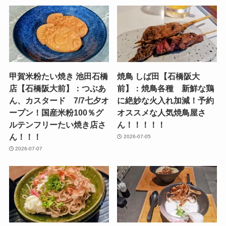
甲賀米粉たい焼き 池田石橋
焼鳥 しば田【石橋阪大
店【石橋阪大前】：つぶあ
前】：焼鳥各種 新鮮な鶏
ん、カスタード 7/7七夕オ
に絶妙な火入れ加減！予約
ープン！国産米粉100％グ
オススメな人気焼鳥屋さ
ルテンフリーたい焼き店さ
ん！！！！！
ん！！！
2026-07-05
2026-07-07