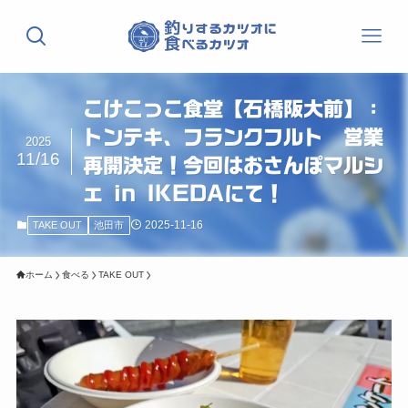
こけこっこ食堂【石橋阪大前】：
トンテキ、フランクフルト 営業
2025
11/16
再開決定！今回はおさんぽマルシ
ェ in IKEDAにて！
2025-11-16
TAKE OUT
池田市
ホーム
食べる
TAKE OUT