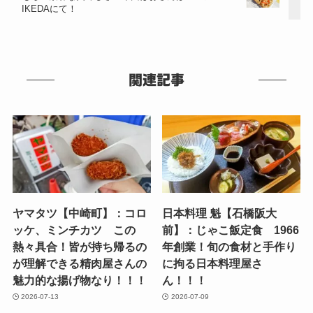
IKEDAにて！
関連記事
ヤマタツ【中崎町】：コロ
日本料理 魁【石橋阪大
ッケ、ミンチカツ この
前】：じゃこ飯定食 1966
熱々具合！皆が持ち帰るの
年創業！旬の食材と手作り
が理解できる精肉屋さんの
に拘る日本料理屋さ
魅力的な揚げ物なり！！！
ん！！！
2026-07-13
2026-07-09