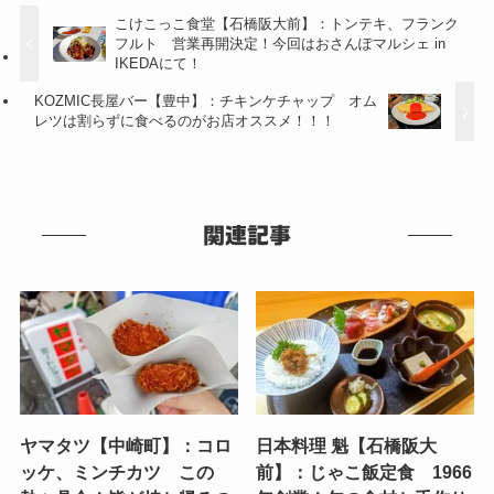
こけこっこ食堂【石橋阪大前】：トンテキ、フランク
フルト 営業再開決定！今回はおさんぽマルシェ in
IKEDAにて！
KOZMIC長屋バー【豊中】：チキンケチャップ オム
レツは割らずに食べるのがお店オススメ！！！
関連記事
ヤマタツ【中崎町】：コロ
日本料理 魁【石橋阪大
ッケ、ミンチカツ この
前】：じゃこ飯定食 1966