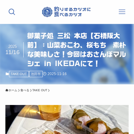
御菓子処 三松 本店【石橋阪大
前】：山菜おこわ、桜もち 素朴
2025
11/16
な美味しさ！今回はおさんぽマル
シェ in IKEDAにて！
2025-11-16
TAKE OUT
池田市
ホーム
食べる
TAKE OUT