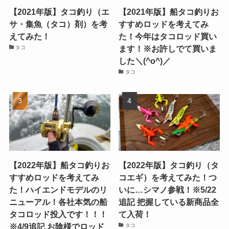
【2021年版】タコ釣り（エ
【2021年版】船タコ釣りお
サ・集魚（タコ）剤）を考
すすめロッドを考えてみ
えてみた！
た！今年はタコロッド買い
ます！※お許しでて買いま
タコ
した＼(^o^)／
タコ
【2022年版】船タコ釣りお
【2022年版】タコ釣り（タ
すすめロッドを考えてみ
コエギ）を考えてみた！つ
た！ハイエンドモデルのリ
いに…シマノ参戦！※5/22
ニューアル！各社本気の船
追記 把握している新商品全
タコロッド投入です！！！
て入荷！
※4/9追記 お陰様でロッド
タコ