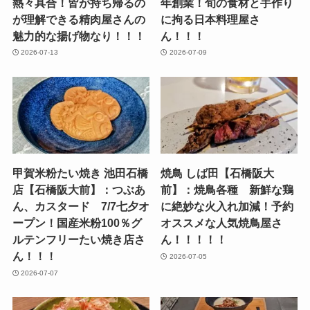
熱々具合！皆が持ち帰るの
年創業！旬の食材と手作り
が理解できる精肉屋さんの
に拘る日本料理屋さ
魅力的な揚げ物なり！！！
ん！！！
2026-07-13
2026-07-09
甲賀米粉たい焼き 池田石橋
焼鳥 しば田【石橋阪大
店【石橋阪大前】：つぶあ
前】：焼鳥各種 新鮮な鶏
ん、カスタード 7/7七夕オ
に絶妙な火入れ加減！予約
ープン！国産米粉100％グ
オススメな人気焼鳥屋さ
ルテンフリーたい焼き店さ
ん！！！！！
ん！！！
2026-07-05
2026-07-07