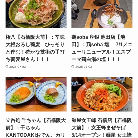
権八【石橋阪大前】：辛味
鶏soba 座銀 池田店【池
大根おろし蕎麦 ひっそり
田】：鶏soba-塩- 7/1メニ
と佇む！確かな技術の手打
ューリニューアル！エスプ
ち蕎麦屋さん！！！
ーマ鶏白湯の塩！！！
2026-07-03
2026-07-02
立呑処 千ちゃん【石橋阪大
麺屋女王蜂 石橋店【石橋阪
前】：千ちゃん
大前】：女王蜂まぜそば
KANTODAKIおでん、カリ
5/14オープン！麺屋 女王蜂